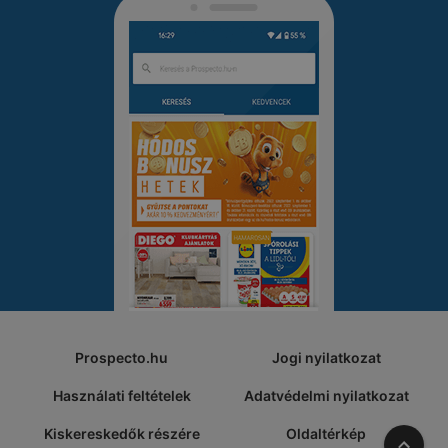
Prospecto.hu
Jogi nyilatkozat
Használati feltételek
Adatvédelmi nyilatkozat
Kiskereskedők részére
Oldaltérkép
A tete