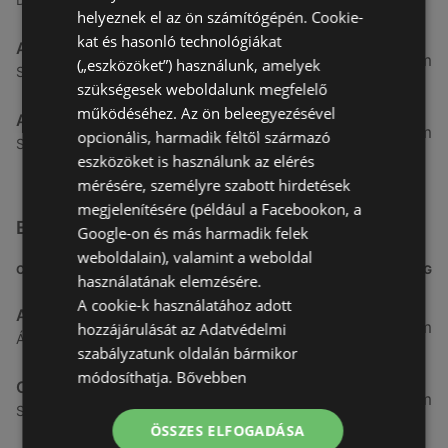
helyeznek el az ön számítógépén. Cookie-
kat és hasonló technológiákat
Aldi
51,54 km
(„eszközöket”) használunk, amelyek
Szent Márton u. 57-61., 9700 Szombathely
szükségesek weboldalunk megfelelő
működéséhez. Az ön beleegyezésével
Aldi
53,49 km
opcionális, harmadik féltől származó
Szent Gellért utca 49., 9700 Szombathely
eszközöket is használunk az elérés
mérésére, személyre szabott hirdetések
megjelenítésére (például a Facebookon, a
Egyéb Szupermarketek üzletek a közelben
Google-on és más harmadik felek
weboldalain), valamint a weboldal
CÍM
TÁVOLSÁG
használatának elemzésére.
A cookie-k használatához adott
ALDI Magyarország Élelmiszer Bt.
3,26 km
hozzájárulását az Adatvédelmi
Ágfalvi út 4/a, 9400 Sopron
szabályzatunk oldalán bármikor
módosíthatja.
Bővebben
CBA
3,31 km
Somfalvi u. 14., 9400 Sopron
ÖSSZES ELFOGADÁSA