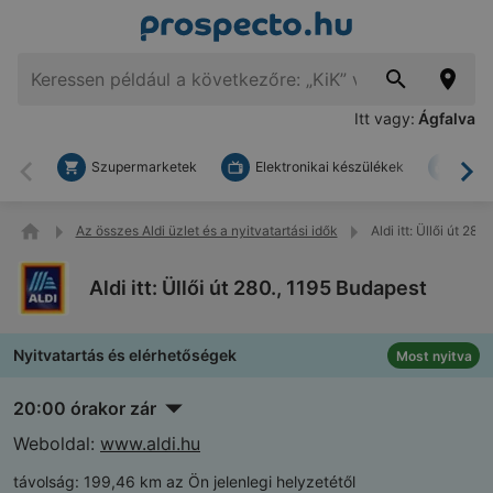
Itt vagy:
Ágfalva
Szupermarketek
Elektronikai készülékek
Bark
Vissza
To
Az összes Aldi üzlet és a nyitvatartási idők
Aldi itt: Üllői út 28
Aldi itt: Üllői út 280., 1195 Budapest
Nyitvatartás és elérhetőségek
Most nyitva
20:00 órakor zár
Weboldal:
www.aldi.hu
távolság:
199,46 km az Ön jelenlegi helyzetétől