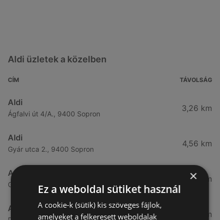
Aldi üzletek a közelben
CÍM
TÁVOLSÁG
Aldi
3,26 km
Ágfalvi út 4/A., 9400 Sopron
Aldi
4,56 km
Gyár utca 2., 9400 Sopron
×
Aldi
7,57 km
Győri út 45., 9400 Sopron
Ez a weboldal sütiket használ
A cookie-k (sütik) kis szöveges fájlok,
Aldi
49,08 km
amelyeket a felkeresett weboldalak
Demeter utca 2., 9700 Szombathely