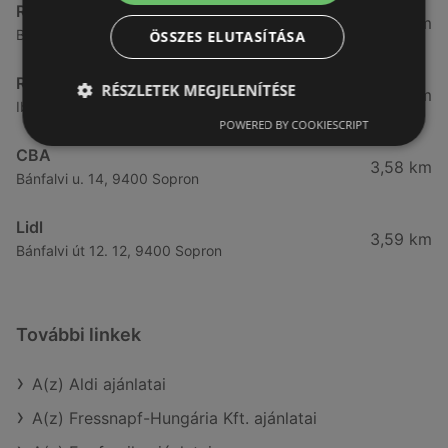
Reál
3,32 km
Besenyő u. 16., 9400 Sopron
ÖSSZES ELUTASÍTÁSA
Reál
RÉSZLETEK MEGJELENÍTÉSE
3,41 km
Ibolya út 15., 9400 Sopron
POWERED BY COOKIESCRIPT
CBA
3,58 km
Bánfalvi u. 14, 9400 Sopron
Lidl
3,59 km
Bánfalvi út 12. 12, 9400 Sopron
További linkek
A(z) Aldi ajánlatai
A(z) Fressnapf-Hungária Kft. ajánlatai