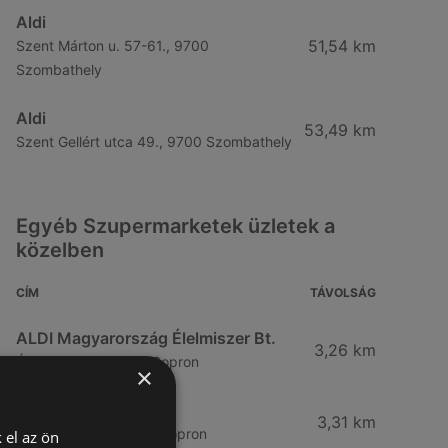
Aldi
51,54 km
Szent Márton u. 57-61., 9700
Szombathely
Aldi
53,49 km
Szent Gellért utca 49., 9700 Szombathely
Egyéb Szupermarketek üzletek a
közelben
CÍM
TÁVOLSÁG
ALDI Magyarország Élelmiszer Bt.
3,26 km
Ágfalvi út 4/a, 9400 Sopron
×
CBA
3,31 km
Somfalvi u. 14., 9400 Sopron
 el az ön