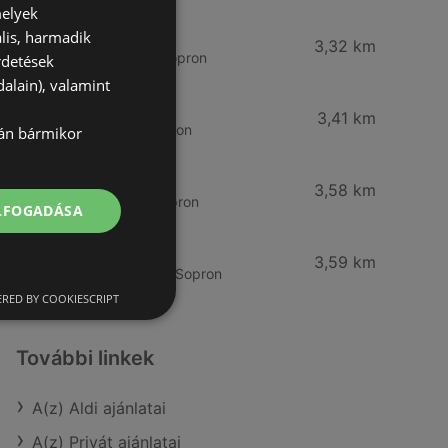
melyek
Reál
lis, harmadik
3,32 km
Besenyő u. 16., 9400 Sopron
rdetések
alain), valamint
Reál
3,41 km
Ibolya út 15., 9400 Sopron
lán bármikor
CBA
3,58 km
Bánfalvi u. 14, 9400 Sopron
ELFOGADÁSA
Lidl
3,59 km
Bánfalvi út 12. 12, 9400 Sopron
RED BY COOKIESCRIPT
További linkek
A(z) Aldi ajánlatai
A(z) Privát ajánlatai