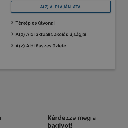
A(Z) ALDI AJÁNLATAI
Térkép és útvonal
A(z) Aldi aktuális akciós újságjai
A(z) Aldi összes üzlete
n
Kérdezze meg a
baglyot!