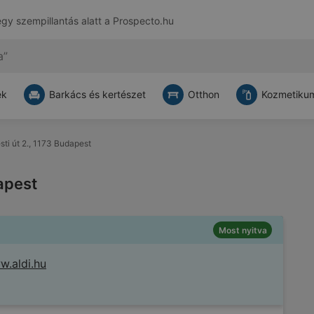
egy szempillantás alatt a
Prospecto.hu
ek
Barkács és kertészet
Otthon
Kozmetikum
Pesti út 2., 1173 Budapest
dapest
Most nyitva
.aldi.hu