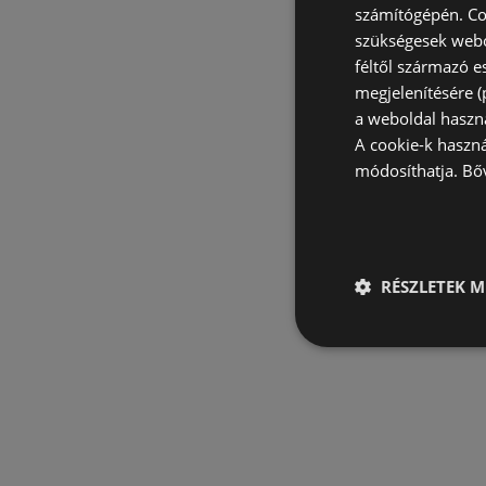
számítógépén. Co
szükségesek webo
féltől származó e
megjelenítésére 
a weboldal haszn
A cookie-k haszn
módosíthatja.
Bő
RÉSZLETEK M