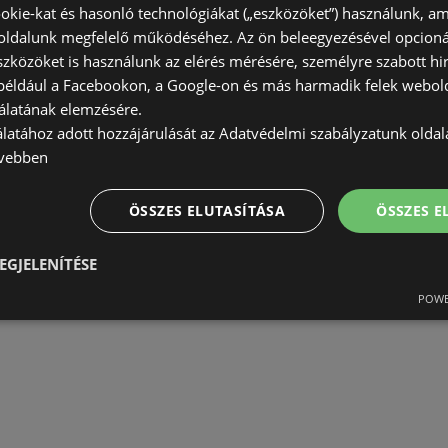
okie-kat és hasonló technológiákat („eszközöket”) használunk, a
ldalunk megfelelő működéséhez. Az ön beleegyezésével opcioná
szközöket is használunk az elérés mérésére, személyre szabott hi
(például a Facebookon, a Google-on és más harmadik felek webold
álatának elemzésére.
álatához adott hozzájárulását az Adatvédelmi szabályzatunk olda
vebben
ÖSSZES ELUTASÍTÁSA
ÖSSZES 
EGJELENÍTÉSE
POWE