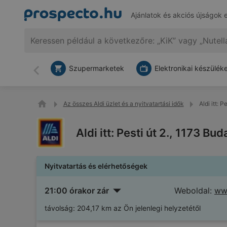
Ajánlatok és akciós újságok 
Szupermarketek
Elektronikai készülék
Vissza
Az összes Aldi üzlet és a nyitvatartási idők
Aldi itt: 
Aldi itt: Pesti út 2., 1173 Bu
Nyitvatartás és elérhetőségek
21:00 órakor zár
Weboldal:
www
távolság:
204,17 km az Ön jelenlegi helyzetétől