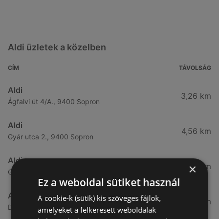
Aldi üzletek a közelben
CÍM
TÁVOLSÁG
Aldi
3,26 km
Ágfalvi út 4/A., 9400 Sopron
Aldi
4,56 km
Gyár utca 2., 9400 Sopron
Aldi
×
7,57 km
Győri út 45., 9400 Sopron
Ez a weboldal sütiket használ
Aldi
A cookie-k (sütik) kis szöveges fájlok,
49,08 km
Demeter utca 2., 9700 Szombathely
amelyeket a felkeresett weboldalak