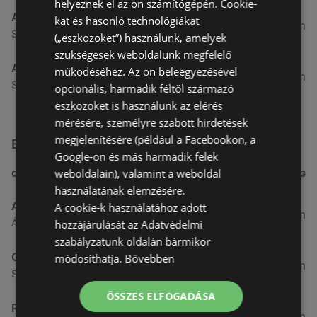
helyeznek el az ön számítógépén. Cookie-
Aldi
kat és hasonló technológiákat
51,54 km
Szent Márton u. 57-61., 9700 Szombathely
(„eszközöket”) használunk, amelyek
szükségesek weboldalunk megfelelő
Aldi
működéséhez. Az ön beleegyezésével
53,49 km
Szent Gellért utca 49., 9700 Szombathely
opcionális, harmadik féltől származó
eszközöket is használunk az elérés
mérésére, személyre szabott hirdetések
megjelenítésére (például a Facebookon, a
Egyéb Szupermarketek üzletek a közelben
Google-on és más harmadik felek
weboldalain), valamint a weboldal
CÍM
TÁVOLSÁG
használatának elemzésére.
ALDI
A cookie-k használatához adott
3,26 km
Ágfalvi út 4/a, 9400 Sopron
hozzájárulását az Adatvédelmi
szabályzatunk oldalán bármikor
CBA
módosíthatja.
Bővebben
3,31 km
Somfalvi u. 14., 9400 Sopron
ÖSSZES ELFOGADÁSA
Reál
3,32 km