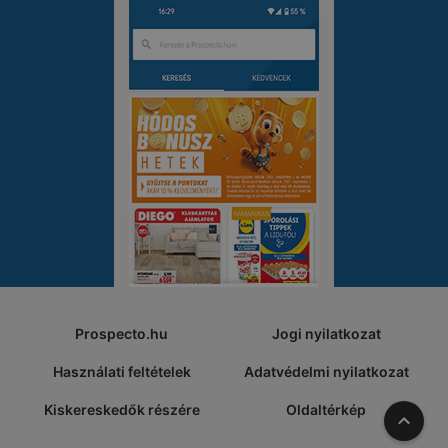
Prospecto.hu
Jogi nyilatkozat
Használati feltételek
Adatvédelmi nyilatkozat
Kiskereskedők részére
Oldaltérkép
A tete