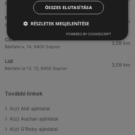
Besenyő u. 16., 9400 Sopron
ÖSSZES ELUTASÍTÁSA
Reál
3,41 km
RÉSZLETEK MEGJELENÍTÉSE
Ibolya út 15., 9400 Sopron
POWERED BY COOKIESCRIPT
CBA
3,58 km
Bánfalvi u. 14, 9400 Sopron
Lidl
3,59 km
Bánfalvi út 12. 12, 9400 Sopron
További linkek
A(z) Aldi ajánlatai
A(z) Auchan ajánlatai
A(z) G'Roby ajánlatai