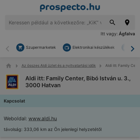
Itt vagy:
Ágfalva
Szupermarketek
Elektronikai készülékek
Bark
Vissza
To
Az összes Aldi üzlet és a nyitvatartási idők
Aldi itt: Family Cen
Aldi itt: Family Center, Bibó István u. 3.,
3000 Hatvan
Kapcsolat
Weboldal:
www.aldi.hu
távolság:
333,06 km az Ön jelenlegi helyzetétől