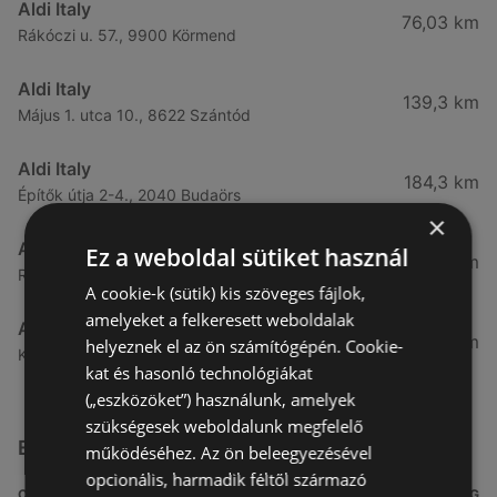
Aldi Italy
76,03 km
Rákóczi u. 57., 9900 Körmend
Aldi Italy
139,3 km
Május 1. utca 10., 8622 Szántód
Aldi Italy
184,3 km
Építők útja 2-4., 2040 Budaörs
×
Aldi Italy
Ez a weboldal sütiket használ
189,92 km
Rákóczi út 38., 1039 Budapest
A cookie-k (sütik) kis szöveges fájlok,
amelyeket a felkeresett weboldalak
Aldi Italy
191,04 km
helyeznek el az ön számítógépén. Cookie-
Kondorosi út 6., 1116 Budapest
kat és hasonló technológiákat
(„eszközöket”) használunk, amelyek
szükségesek weboldalunk megfelelő
Egyéb Szupermarketek üzletek a közelben
működéséhez. Az ön beleegyezésével
opcionális, harmadik féltől származó
CÍM
TÁVOLSÁG