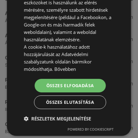
eszközöket is használunk az elérés
mérésére, személyre szabott hirdetések
Aldi
3,26 km
megjelenítésére (például a Facebookon, a
Ágfalvi út 4/A., 9400 Sopron
Google-on és más harmadik felek
weboldalain), valamint a weboldal
ALDI
3,26 km
használatának elemzésére.
Ágfalvi út 4/a, 9400 Sopron
A cookie-k használatához adott
hozzájárulását az Adatvédelmi
CBA
3,31 km
szabályzatunk oldalán bármikor
Somfalvi u. 14., 9400 Sopron
módosíthatja.
Bővebben
Reál
3,32 km
ÖSSZES ELFOGADÁSA
Besenyő u. 16., 9400 Sopron
Reál
ÖSSZES ELUTASÍTÁSA
3,41 km
Ibolya út 15., 9400 Sopron
RÉSZLETEK MEGJELENÍTÉSE
CBA
3,58 km
POWERED BY COOKIESCRIPT
Bánfalvi u. 14, 9400 Sopron