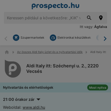
Itt vagy:
Ágfalva
Szupermarketek
Elektronikai készülékek
Bark
Vissza
To
Az összes Aldi Italy üzlet és a nyitvatartási idők
Aldi Italy itt: 
Aldi Italy itt: Széchenyi u. 2., 2220
Vecsés
Nyitvatartás és elérhetőségek
Most nyitva
21:00 órakor zár
Weboldal:
www.aldi.hu