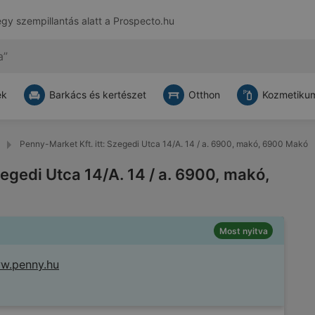
egy szempillantás alatt a
Prospecto.hu
ek
Barkács és kertészet
Otthon
Kozmetikum
Penny-Market Kft. itt: Szegedi Utca 14/A. 14 / a. 6900, makó, 6900 Makó
zegedi Utca 14/A. 14 / a. 6900, makó,
Most nyitva
w.penny.hu