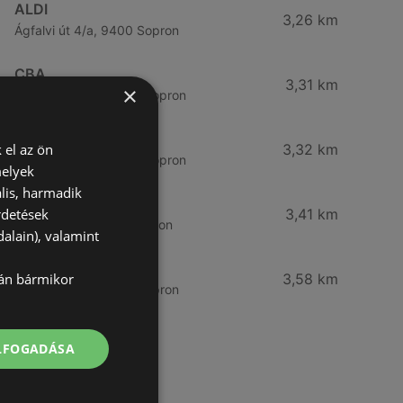
ALDI
3,26 km
Ágfalvi út 4/a, 9400 Sopron
CBA
3,31 km
×
Somfalvi u. 14., 9400 Sopron
Reál
 el az ön
3,32 km
Besenyő u. 16., 9400 Sopron
melyek
lis, harmadik
Reál
rdetések
3,41 km
Ibolya út 15., 9400 Sopron
alain), valamint
CBA
lán bármikor
3,58 km
Bánfalvi u. 14, 9400 Sopron
ELFOGADÁSA
További linkek