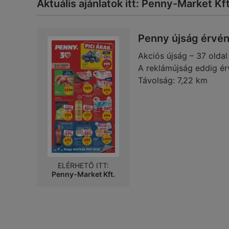
Aktuális ajánlatok itt: Penny-Market Kft
Penny újság érvé
Akciós újság – 37 oldal
A reklámújság eddig ér
Távolság:
7,22 km
ELÉRHETŐ ITT:
Penny-Market Kft.