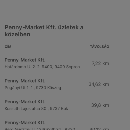
Penny-Market Kft. üzletek a
közelben
CÍM
TÁVOLSÁG
Penny-Market Kft.
7,22 km
Határdomb U. 2. 2, 9400, 9400 Sopron
Penny-Market Kft.
34,62 km
Pogányi Út 1. 1., 9730 Kőszeg
Penny-Market Kft.
39,8 km
Kossuth Lajos utca 80., 9737 Bük
Penny-Market Kft.
40,12 km
Berg Gusztáv U. 1340/23hrsz., 9330