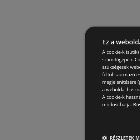
Ez a webolda
A cookie-k (sütik
számítógépén. Co
szükségesek webo
féltől származó e
megjelenítésére 
a weboldal haszn
A cookie-k haszn
módosíthatja.
Bő
RÉSZLETEK M