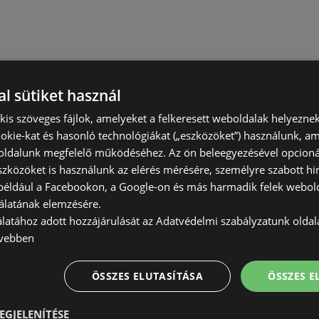
l sütiket használ
) kis szöveges fájlok, amelyeket a felkeresett weboldalak helyeznek
okie-kat és hasonló technológiákat („eszközöket”) használunk, a
ldalunk megfelelő működéséhez. Az ön beleegyezésével opcioná
szközöket is használunk az elérés mérésére, személyre szabott hi
(például a Facebookon, a Google-on és más harmadik felek webold
álatának elemzésére.
álatához adott hozzájárulását az Adatvédelmi szabályzatunk olda
vebben
ÖSSZES ELUTASÍTÁSA
ÖSSZES 
EGJELENÍTÉSE