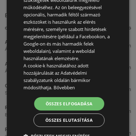
szükségesek weboldalunk megfelelő
működéséhez. Az ön beleegyezésével
opcionális, harmadik féltől származó
Egyéb Szupermarketek üzletek a közelben
eszközöket is használunk az elérés
CÍM
TÁVOLSÁG
mérésére, személyre szabott hirdetések
megjelenítésére (például a Facebookon, a
Aldi
Google-on és más harmadik felek
3,26 km
Ágfalvi út 4/A., 9400 Sopron
weboldalain), valamint a weboldal
használatának elemzésére.
ALDI
A cookie-k használatához adott
3,26 km
Ágfalvi út 4/a, 9400 Sopron
hozzájárulását az Adatvédelmi
szabályzatunk oldalán bármikor
CBA
módosíthatja.
Bővebben
3,31 km
Somfalvi u. 14., 9400 Sopron
ÖSSZES ELFOGADÁSA
Reál
3,32 km
Besenyő u. 16., 9400 Sopron
ÖSSZES ELUTASÍTÁSA
Reál
3,41 km