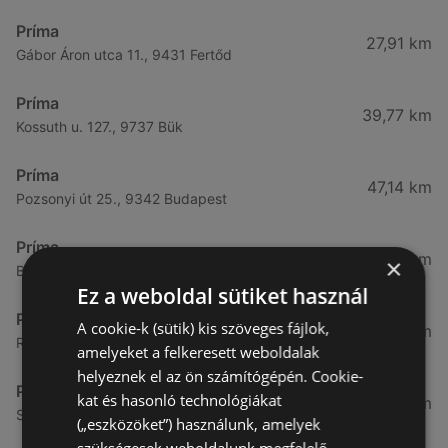
Príma
27,91 km
Gábor Áron utca 11., 9431 Fertőd
Príma
39,77 km
Kossuth u. 127., 9737 Bük
Príma
47,14 km
Pozsonyi út 25., 9342 Budapest
Príma
47,2 km
×
Balassi B. u. 2, 9241 Jánossomorja
Ez a weboldal sütiket használ
Príma
A cookie-k (sütik) kis szöveges fájlok,
47,63 km
Rákóczi utca 25, 9241 Jánossomorja
amelyeket a felkeresett weboldalak
helyeznek el az ön számítógépén. Cookie-
Príma
kat és hasonló technológiákat
59,31 km
Szent István király u. 26., 9200 Mosonmagyaróvár
(„eszközöket”) használunk, amelyek