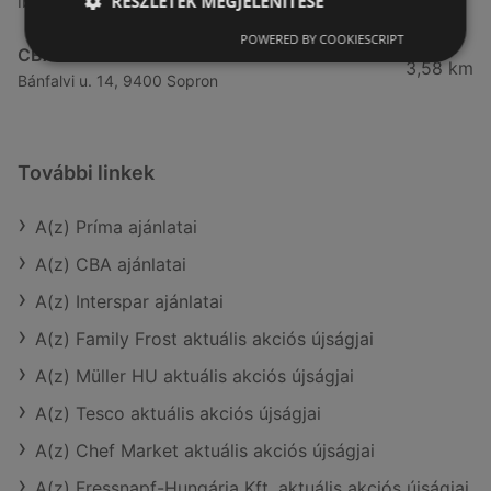
RÉSZLETEK MEGJELENÍTÉSE
Ibolya út 15., 9400 Sopron
POWERED BY COOKIESCRIPT
CBA
3,58 km
Bánfalvi u. 14, 9400 Sopron
További linkek
A(z) Príma ajánlatai
A(z) CBA ajánlatai
A(z) Interspar ajánlatai
A(z) Family Frost aktuális akciós újságjai
A(z) Müller HU aktuális akciós újságjai
A(z) Tesco aktuális akciós újságjai
A(z) Chef Market aktuális akciós újságjai
A(z) Fressnapf-Hungária Kft. aktuális akciós újságjai