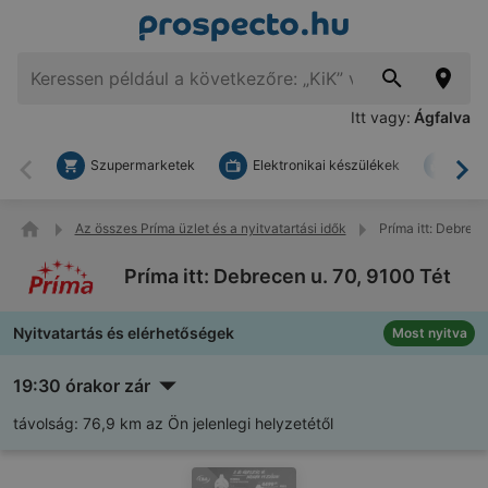
Itt vagy:
Ágfalva
Szupermarketek
Elektronikai készülékek
Bark
Vissza
To
Az összes Príma üzlet és a nyitvatartási idők
Príma itt: Debrece
Príma itt: Debrecen u. 70, 9100 Tét
Nyitvatartás és elérhetőségek
Most nyitva
19:30 órakor zár
távolság:
76,9 km az Ön jelenlegi helyzetétől