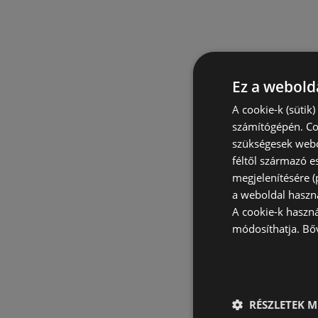
Ez a webolda
A cookie-k (sütik
számítógépén. Co
szükségesek webo
féltől származó e
megjelenítésére 
a weboldal haszn
A cookie-k haszn
módosíthatja.
Bő
RÉSZLETEK M