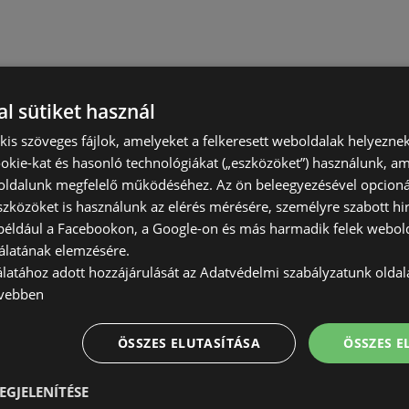
l sütiket használ
) kis szöveges fájlok, amelyeket a felkeresett weboldalak helyeznek
okie-kat és hasonló technológiákat („eszközöket”) használunk, a
ldalunk megfelelő működéséhez. Az ön beleegyezésével opcioná
szközöket is használunk az elérés mérésére, személyre szabott hi
(például a Facebookon, a Google-on és más harmadik felek webold
álatának elemzésére.
álatához adott hozzájárulását az Adatvédelmi szabályzatunk olda
vebben
ÖSSZES ELUTASÍTÁSA
ÖSSZES 
EGJELENÍTÉSE