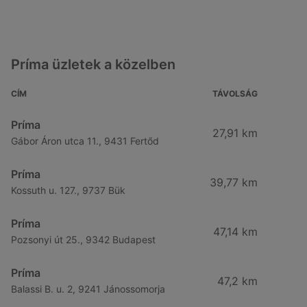
Príma üzletek a közelben
CÍM
TÁVOLSÁG
Príma
27,91 km
Gábor Áron utca 11., 9431 Fertőd
Príma
39,77 km
Kossuth u. 127., 9737 Bük
Príma
47,14 km
Pozsonyi út 25., 9342 Budapest
Príma
47,2 km
Balassi B. u. 2, 9241 Jánossomorja