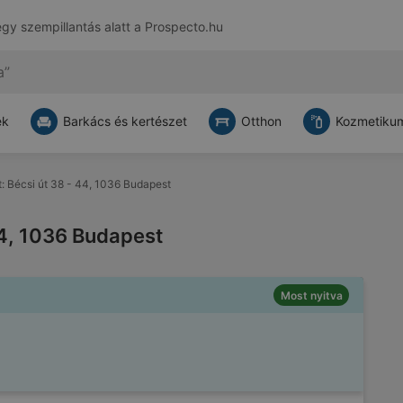
egy szempillantás alatt a
Prospecto.hu
ek
Barkács és kertészet
Otthon
Kozmetikum
tt: Bécsi út 38 - 44, 1036 Budapest
 44, 1036 Budapest
Most nyitva