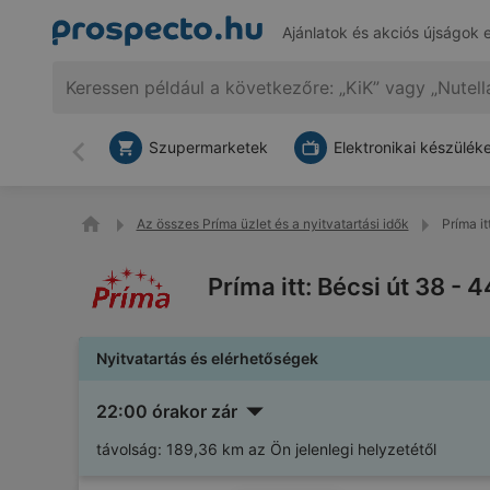
Ajánlatok és akciós újságok 
Szupermarketek
Elektronikai készülék
Vissza
Az összes Príma üzlet és a nyitvatartási idők
Príma i
Príma itt: Bécsi út 38 -
Nyitvatartás és elérhetőségek
22:00 órakor zár
távolság:
189,36 km az Ön jelenlegi helyzetétől