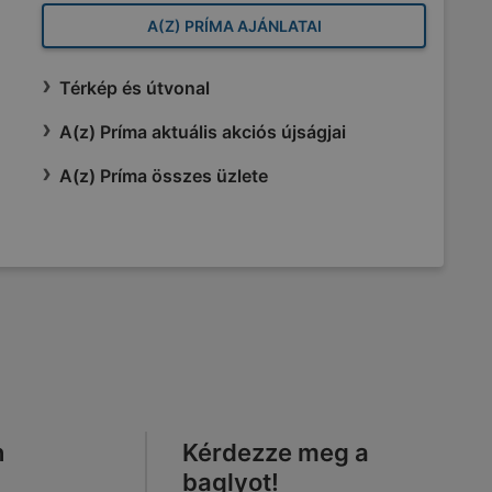
A(Z) PRÍMA AJÁNLATAI
Térkép és útvonal
A(z) Príma aktuális akciós újságjai
A(z) Príma összes üzlete
n
Kérdezze meg a
baglyot!