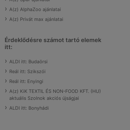
A(z) AlphaZoo ajánlatai
A(z) Privát max ajánlatai
Érdeklődésre számot tartó elemek
itt:
ALDI itt: Budaörsi
Reál itt: Szikszói
Reál itt: Enyingi
A(z) KiK TEXTIL ÉS NON-FOOD KFT. (HU)
aktuális Szolnok akciós újságjai
ALDI itt: Bonyhádi