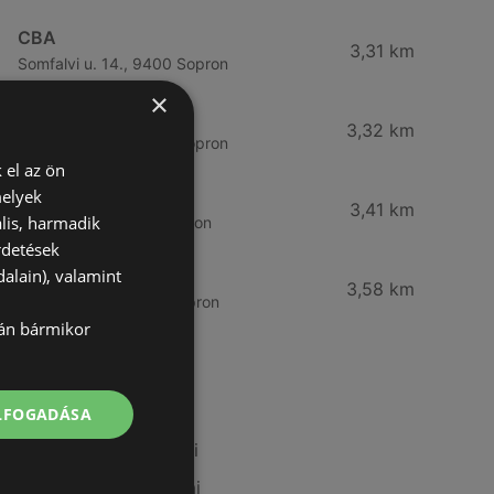
CBA
3,31 km
Somfalvi u. 14., 9400 Sopron
×
Reál
3,32 km
Besenyő u. 16., 9400 Sopron
 el az ön
melyek
Reál
3,41 km
lis, harmadik
Ibolya út 15., 9400 Sopron
rdetések
alain), valamint
CBA
3,58 km
Bánfalvi u. 14, 9400 Sopron
lán bármikor
További linkek
ELFOGADÁSA
A(z) Príma ajánlatai
A(z) Tesco ajánlatai