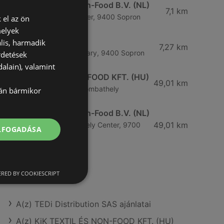
KiK Textilien und Non-Food B.V. (NL)
7,1 km
Ipar körút 31family Center, 9400 Sopron
 el az ön
melyek
CCC
lis, harmadik
7,27 km
Ipar krt. 30, 9400 Hungary, 9400 Sopron
rdetések
alain), valamint
KiK TEXTIL ÉS NON-FOOD KFT. (HU)
49,01 km
Viktória út 12., 9700 Szombathely
lán bármikor
KiK Textilien und Non-Food B.V. (NL)
49,01 km
Viktória út 12.Szombathely Center, 9700
ELFOGADÁSA
Szombathely
RED BY COOKIESCRIPT
További linkek
A(z) TEDi Distribution SAS ajánlatai
A(z) KiK TEXTIL ÉS NON-FOOD KFT. (HU)