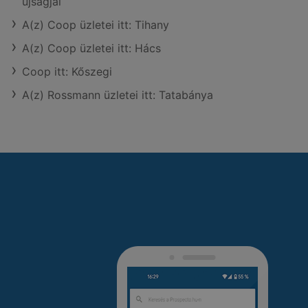
újságjai
A(z) Coop üzletei itt: Tihany
A(z) Coop üzletei itt: Hács
Coop itt: Kőszegi
A(z) Rossmann üzletei itt: Tatabánya