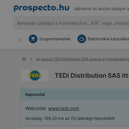
Ajánlatok és akciós újságok 
Szupermarketek
Elektronikai készülék
Vissza
Az összes TEDi Distribution SAS üzlet és a nyitvatartási i
TEDi Distribution SAS it
Kapcsolat
Weboldal:
www.tedi.com
távolság:
196,23 km az Ön jelenlegi helyzetétől