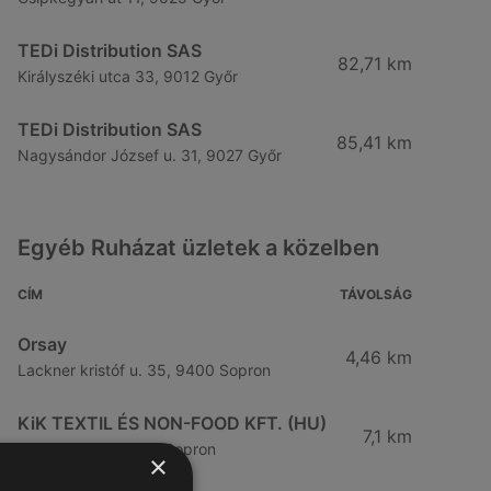
TEDi Distribution SAS
82,71 km
Királyszéki utca 33, 9012 Győr
TEDi Distribution SAS
85,41 km
Nagysándor József u. 31, 9027 Győr
Egyéb Ruházat üzletek a közelben
CÍM
TÁVOLSÁG
Orsay
4,46 km
Lackner kristóf u. 35, 9400 Sopron
KiK TEXTIL ÉS NON-FOOD KFT. (HU)
7,1 km
Ipari Körút 31, 9400 Sopron
×