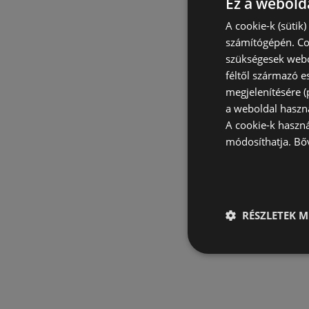
Ez a webolda
A cookie-k (sütik
számítógépén. Co
szükségesek webo
féltől származó e
megjelenítésére 
a weboldal haszn
A cookie-k haszn
módosíthatja.
Bő
RÉSZLETEK M