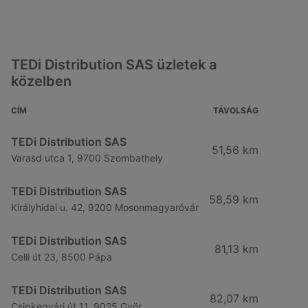
TEDi Distribution SAS üzletek a
közelben
CÍM
TÁVOLSÁG
TEDi Distribution SAS
51,56 km
Varasd utca 1, 9700 Szombathely
TEDi Distribution SAS
58,59 km
Királyhidai u. 42, 9200 Mosonmagyaróvár
TEDi Distribution SAS
81,13 km
Celli út 23, 8500 Pápa
TEDi Distribution SAS
82,07 km
Csipkegyári út 11, 9025 Györ