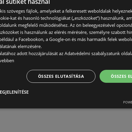
l sütiket használ
) kis szöveges fájlok, amelyeket a felkeresett weboldalak helyeznek
okie-kat és hasonló technológiákat („eszközöket”) használunk, a
ldalunk megfelelő működéséhez. Az ön beleegyezésével opcioná
szközöket is használunk az elérés mérésére, személyre szabott hi
(például a Facebookon, a Google-on és más harmadik felek webold
álatának elemzésére.
álatához adott hozzájárulását az Adatvédelmi szabályzatunk olda
vebben
ÖSSZES ELUTASÍTÁSA
ÖSSZES 
EGJELENÍTÉSE
POWE