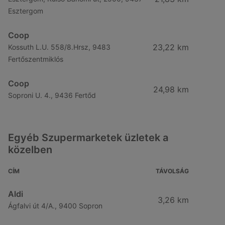
Esztergom
Coop
23,22 km
Kossuth L.U. 558/8.Hrsz, 9483
Fertőszentmiklós
Coop
24,98 km
Soproni U. 4., 9436 Fertőd
Egyéb Szupermarketek üzletek a
közelben
CÍM
TÁVOLSÁG
Aldi
3,26 km
Ágfalvi út 4/A., 9400 Sopron