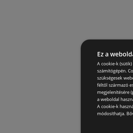
Ez a webolda
A cookie-k (sütik
számítógépén. Co
szükségesek webo
féltől származó e
megjelenítésére 
a weboldal haszn
A cookie-k haszn
módosíthatja.
Bő