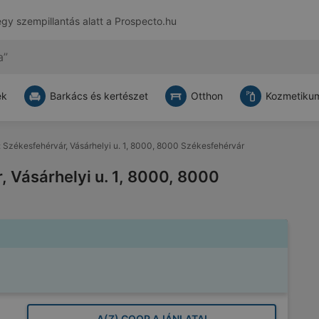
egy szempillantás alatt a
Prospecto.hu
ek
Barkács és kertészet
Otthon
Kozmetikum
: Székesfehérvár, Vásárhelyi u. 1, 8000, 8000 Székesfehérvár
, Vásárhelyi u. 1, 8000, 8000
A(Z) COOP AJÁNLATAI