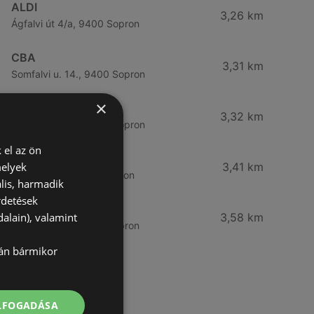
ALDI
3,26 km
Ágfalvi út 4/a, 9400 Sopron
CBA
3,31 km
Somfalvi u. 14., 9400 Sopron
×
Reál
3,32 km
Besenyő u. 16., 9400 Sopron
 el az ön
Reál
melyek
3,41 km
Ibolya út 15., 9400 Sopron
lis, harmadik
rdetések
CBA
alain), valamint
3,58 km
Bánfalvi u. 14, 9400 Sopron
lán bármikor
További linkek
ELFOGADÁSA