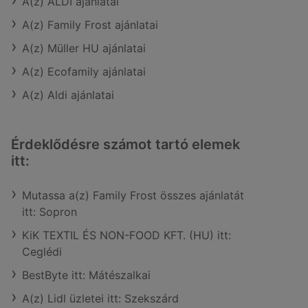
A(z) ALDI ajánlatai
A(z) Family Frost ajánlatai
A(z) Müller HU ajánlatai
A(z) Ecofamily ajánlatai
A(z) Aldi ajánlatai
Érdeklődésre számot tartó elemek
itt:
Mutassa a(z) Family Frost összes ajánlatát
itt: Sopron
KiK TEXTIL ÉS NON-FOOD KFT. (HU) itt:
Ceglédi
BestByte itt: Mátészalkai
A(z) Lidl üzletei itt: Szekszárd