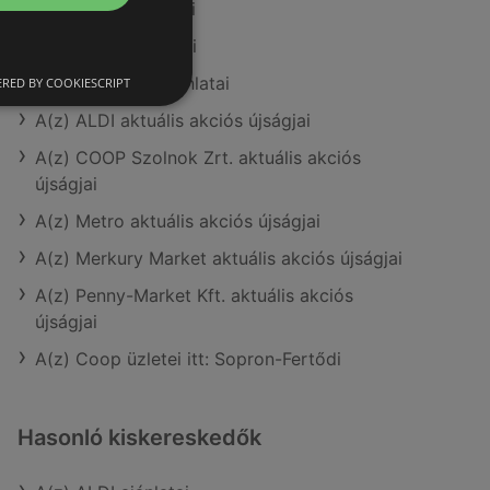
A(z) Coop ajánlatai
A(z) Príma ajánlatai
A(z) AlphaZoo ajánlatai
RED BY COOKIESCRIPT
A(z) ALDI aktuális akciós újságjai
A(z) COOP Szolnok Zrt. aktuális akciós
újságjai
A(z) Metro aktuális akciós újságjai
A(z) Merkury Market aktuális akciós újságjai
A(z) Penny-Market Kft. aktuális akciós
újságjai
A(z) Coop üzletei itt: Sopron-Fertődi
Hasonló kiskereskedők