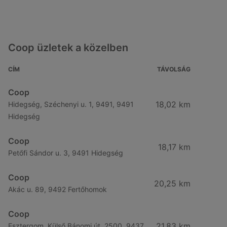
Coop üzletek a közelben
CÍM
TÁVOLSÁG
Coop
18,02 km
Hidegség, Széchenyi u. 1, 9491, 9491
Hidegség
Coop
18,17 km
Petőfi Sándor u. 3, 9491 Hidegség
Coop
20,25 km
Akác u. 89, 9492 Fertőhomok
Coop
21,83 km
Esztergom, Külső Bánomi út, 2500, 9437