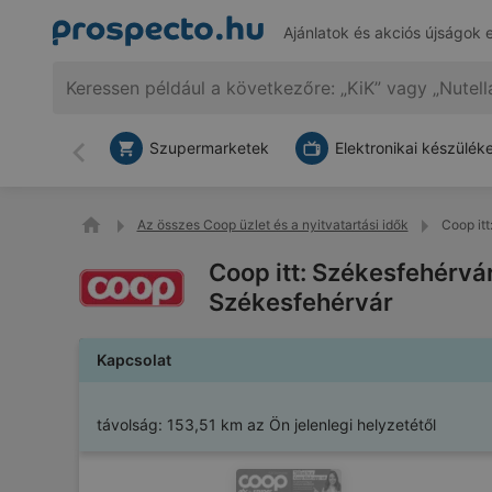
Ajánlatok és akciós újságok 
Szupermarketek
Elektronikai készülék
Vissza
Az összes Coop üzlet és a nyitvatartási idők
Coop itt
Coop itt: Székesfehérvár
Székesfehérvár
Kapcsolat
távolság:
153,51 km az Ön jelenlegi helyzetétől