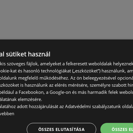
l sütiket használ
) kis szöveges fájlok, amelyeket a felkeresett weboldalak helyeznek
okie-kat és hasonló technológiákat („eszközöket”) használunk, a
ldalunk megfelelő működéséhez. Az ön beleegyezésével opcioná
szközöket is használunk az elérés mérésére, személyre szabott hi
(például a Facebookon, a Google-on és más harmadik felek webold
álatának elemzésére.
álatához adott hozzájárulását az Adatvédelmi szabályzatunk olda
vebben
ÖSSZES ELUTASÍTÁSA
ÖSSZES 