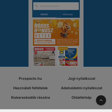
Prospecto.hu
Jogi nyilatkozat
Használati feltételek
Adatvédelmi nyilatkozat
Kiskereskedők részére
Oldaltérkép
A tete