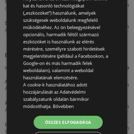
Spar
4,91 km
kat és hasonló technológiákat
Csarnok utca 10., 9400 Sopron
(„eszközöket”) használunk, amelyek
szükségesek weboldalunk megfelelő
Spar
5,31 km
működéséhez. Az ön beleegyezésével
Arany jános utca 16., 9400 Sopron
opcionális, harmadik féltől származó
eszközöket is használunk az elérés
mérésére, személyre szabott hirdetések
Egyéb Szupermarketek üzletek a közelben
megjelenítésére (például a Facebookon, a
Google-on és más harmadik felek
CÍM
TÁVOLSÁG
weboldalain), valamint a weboldal
használatának elemzésére.
Aldi
A cookie-k használatához adott
3,26 km
Ágfalvi út 4/A., 9400 Sopron
hozzájárulását az Adatvédelmi
szabályzatunk oldalán bármikor
ALDI
módosíthatja.
Bővebben
3,26 km
Ágfalvi út 4/a, 9400 Sopron
ÖSSZES ELFOGADÁSA
CBA
3,31 km
Somfalvi u. 14., 9400 Sopron