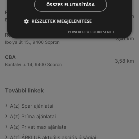
ÖSSZES ELUTASÍTÁSA
Reál
3,32 km
Besenyő u. 16., 9400 Sopron
RÉSZLETEK MEGJELENÍTÉSE
POWERED BY COOKIESCRIPT
Reál
3,41 km
Ibolya út 15., 9400 Sopron
CBA
3,58 km
Bánfalvi u. 14, 9400 Sopron
További linkek
A(z) Spar ajánlatai
A(z) Príma ajánlatai
A(z) Privát max ajánlatai
A(z) ÁRKLUB aktuális akciós újságjai