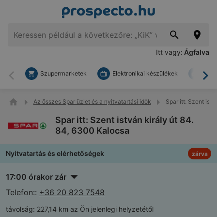
Itt vagy:
Ágfalva
Szupermarketek
Elektronikai készülékek
Bark
Vissza
To
Az összes Spar üzlet és a nyitvatartási idők
Spar itt: Szent ist
Spar itt: Szent istván király út 84.
84, 6300 Kalocsa
Nyitvatartás és elérhetőségek
zárva
17:00 órakor zár
Telefon::
+36 20 823 7548
távolság:
227,14 km az Ön jelenlegi helyzetétől