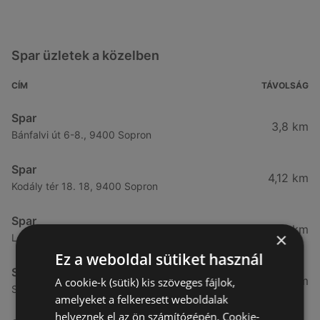
Spar üzletek a közelben
CÍM
TÁVOLSÁG
Spar
3,8 km
Bánfalvi út 6-8., 9400 Sopron
Spar
4,12 km
Kodály tér 18. 18, 9400 Sopron
Spar
4,65 km
×
Lackner kristóf utca 29., 9400 Sopron
Ez a weboldal sütiket használ
Spar
4,76 km
A cookie-k (sütik) kis szöveges fájlok,
Selmeci utca 15-17., 9400 Sopron
amelyeket a felkeresett weboldalak
helyeznek el az ön számítógépén. Cookie-