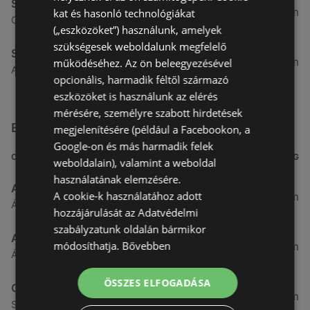
Spar
4,91 km
kat és hasonló technológiákat
Csarnok utca 10., 9400 Sopron
(„eszközöket”) használunk, amelyek
szükségesek weboldalunk megfelelő
Spar
5,31 km
működéséhez. Az ön beleegyezésével
Arany jános utca 16., 9400 Sopron
opcionális, harmadik féltől származó
eszközöket is használunk az elérés
mérésére, személyre szabott hirdetések
Egyéb Szupermarketek üzletek a közelben
megjelenítésére (például a Facebookon, a
Google-on és más harmadik felek
CÍM
TÁVOLSÁG
weboldalain), valamint a weboldal
használatának elemzésére.
Aldi
A cookie-k használatához adott
3,26 km
Ágfalvi út 4/A., 9400 Sopron
hozzájárulását az Adatvédelmi
szabályzatunk oldalán bármikor
ALDI
módosíthatja.
Bővebben
3,26 km
Ágfalvi út 4/a, 9400 Sopron
ÖSSZES ELFOGADÁSA
CBA
3,31 km
Somfalvi u. 14., 9400 Sopron