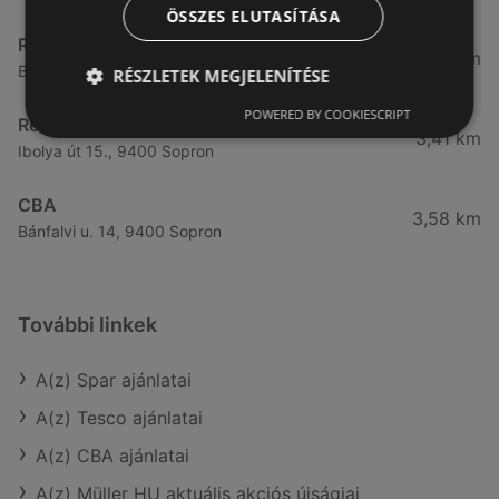
ÖSSZES ELUTASÍTÁSA
Reál
3,32 km
Besenyő u. 16., 9400 Sopron
RÉSZLETEK MEGJELENÍTÉSE
POWERED BY COOKIESCRIPT
Reál
3,41 km
Ibolya út 15., 9400 Sopron
CBA
3,58 km
Bánfalvi u. 14, 9400 Sopron
További linkek
A(z) Spar ajánlatai
A(z) Tesco ajánlatai
A(z) CBA ajánlatai
A(z) Müller HU aktuális akciós újságjai