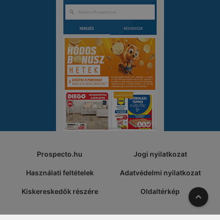
Prospecto.hu
Jogi nyilatkozat
Használati feltételek
Adatvédelmi nyilatkozat
Kiskereskedők részére
Oldaltérkép
A tete