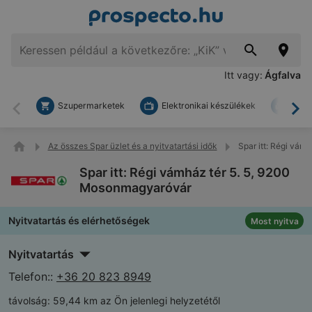
Itt vagy:
Ágfalva
Szupermarketek
Elektronikai készülékek
Bark
Vissza
To
Az összes Spar üzlet és a nyitvatartási idők
Spar itt: Régi vám
Spar itt: Régi vámház tér 5. 5, 9200
Mosonmagyaróvár
Nyitvatartás és elérhetőségek
Most nyitva
Nyitvatartás
Telefon::
+36 20 823 8949
távolság:
59,44 km az Ön jelenlegi helyzetétől