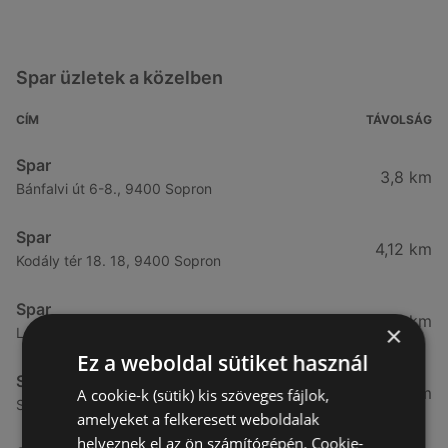
Spar üzletek a közelben
CÍM
TÁVOLSÁG
Spar
3,8 km
Bánfalvi út 6-8., 9400 Sopron
Spar
4,12 km
Kodály tér 18. 18, 9400 Sopron
Spar
4,65 km
×
Lackner kristóf utca 29., 9400 Sopron
Ez a weboldal sütiket használ
Spar
4,76 km
A cookie-k (sütik) kis szöveges fájlok,
Selmeci utca 15-17., 9400 Sopron
amelyeket a felkeresett weboldalak
helyeznek el az ön számítógépén. Cookie-