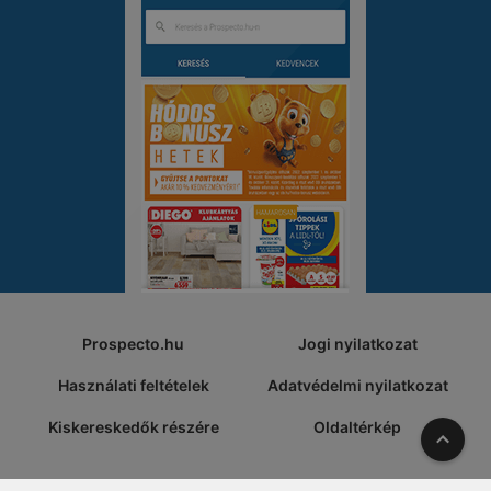
Prospecto.hu
Jogi nyilatkozat
Használati feltételek
Adatvédelmi nyilatkozat
Kiskereskedők részére
Oldaltérkép
A tete