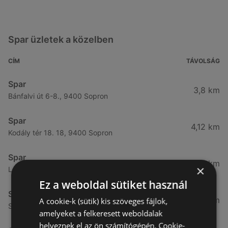
Spar üzletek a közelben
CÍM
TÁVOLSÁG
Spar
3,8 km
Bánfalvi út 6-8., 9400 Sopron
Spar
4,12 km
Kodály tér 18. 18, 9400 Sopron
Spar
4,65 km
×
Lackner kristóf utca 29., 9400 Sopron
Ez a weboldal sütiket használ
Spar
4,76 km
A cookie-k (sütik) kis szöveges fájlok,
Selmeci utca 15-17., 9400 Sopron
amelyeket a felkeresett weboldalak
helyeznek el az ön számítógépén. Cookie-