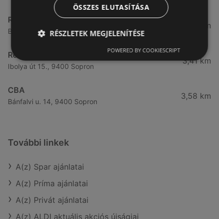
ÖSSZES ELUTASÍTÁSA
Reál
3,32 km
Besenyő u. 16., 9400 Sopron
RÉSZLETEK MEGJELENÍTÉSE
POWERED BY COOKIESCRIPT
Reál
3,41 km
Ibolya út 15., 9400 Sopron
CBA
3,58 km
Bánfalvi u. 14, 9400 Sopron
További linkek
A(z) Spar ajánlatai
A(z) Príma ajánlatai
A(z) Privát ajánlatai
A(z) ALDI aktuális akciós újságjai