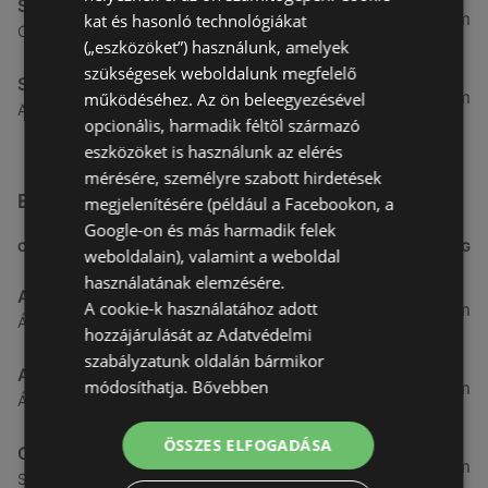
Spar
4,91 km
kat és hasonló technológiákat
Csarnok utca 10., 9400 Sopron
(„eszközöket”) használunk, amelyek
szükségesek weboldalunk megfelelő
Spar
5,31 km
működéséhez. Az ön beleegyezésével
Arany jános utca 16., 9400 Sopron
opcionális, harmadik féltől származó
eszközöket is használunk az elérés
mérésére, személyre szabott hirdetések
Egyéb Szupermarketek üzletek a közelben
megjelenítésére (például a Facebookon, a
Google-on és más harmadik felek
CÍM
TÁVOLSÁG
weboldalain), valamint a weboldal
használatának elemzésére.
Aldi
A cookie-k használatához adott
3,26 km
Ágfalvi út 4/A., 9400 Sopron
hozzájárulását az Adatvédelmi
szabályzatunk oldalán bármikor
ALDI
módosíthatja.
Bővebben
3,26 km
Ágfalvi út 4/a, 9400 Sopron
ÖSSZES ELFOGADÁSA
CBA
3,31 km
Somfalvi u. 14., 9400 Sopron