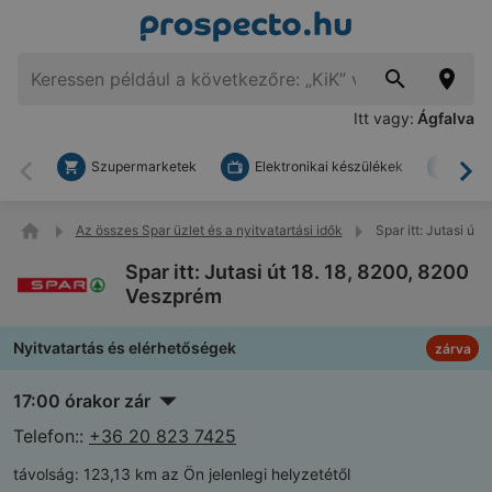
Itt vagy:
Ágfalva
Szupermarketek
Elektronikai készülékek
Bark
Vissza
To
Az összes Spar üzlet és a nyitvatartási idők
Spar itt: Jutasi út
Spar itt: Jutasi út 18. 18, 8200, 8200
Veszprém
Nyitvatartás és elérhetőségek
zárva
17:00 órakor zár
Telefon::
+36 20 823 7425
távolság:
123,13 km az Ön jelenlegi helyzetétől