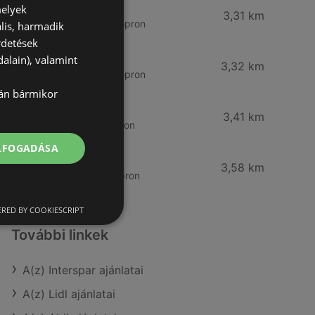
CBA
melyek
3,31 km
Somfalvi u. 14., 9400 Sopron
lis, harmadik
rdetések
Reál
alain), valamint
3,32 km
Besenyő u. 16., 9400 Sopron
lán bármikor
Reál
3,41 km
Ibolya út 15., 9400 Sopron
ELFOGADÁSA
CBA
3,58 km
Bánfalvi u. 14, 9400 Sopron
RED BY COOKIESCRIPT
További linkek
A(z) Interspar ajánlatai
A(z) Lidl ajánlatai