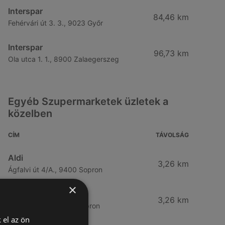
Interspar
84,46 km
Fehérvári út 3. 3., 9023 Győr
Interspar
96,73 km
Ola utca 1. 1., 8900 Zalaegerszeg
Egyéb Szupermarketek üzletek a
közelben
CÍM
TÁVOLSÁG
Aldi
3,26 km
Ágfalvi út 4/A., 9400 Sopron
×
ALDI
3,26 km
Ágfalvi út 4/a, 9400 Sopron
 el az ön