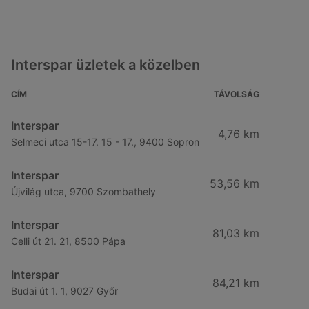
Interspar üzletek a közelben
CÍM
TÁVOLSÁG
Interspar
4,76 km
Selmeci utca 15-17. 15 - 17., 9400 Sopron
Interspar
53,56 km
Újvilág utca, 9700 Szombathely
Interspar
81,03 km
Celli út 21. 21, 8500 Pápa
Interspar
84,21 km
Budai út 1. 1, 9027 Győr