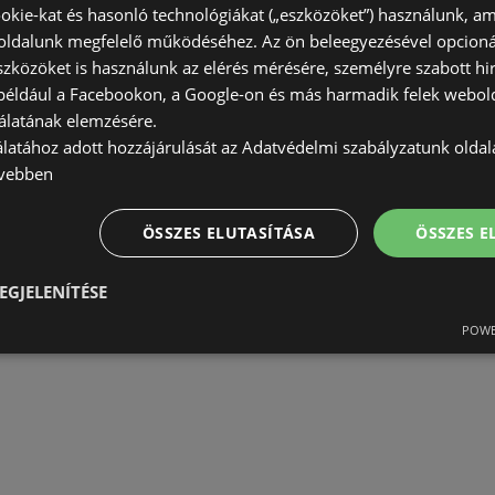
okie-kat és hasonló technológiákat („eszközöket”) használunk, a
ldalunk megfelelő működéséhez. Az ön beleegyezésével opcioná
szközöket is használunk az elérés mérésére, személyre szabott hi
(például a Facebookon, a Google-on és más harmadik felek webold
álatának elemzésére.
álatához adott hozzájárulását az Adatvédelmi szabályzatunk olda
vebben
ÖSSZES ELUTASÍTÁSA
ÖSSZES 
EGJELENÍTÉSE
POWE