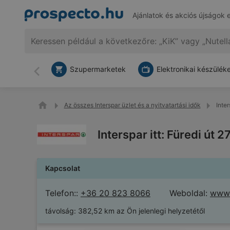
Ajánlatok és akciós újságok 
Szupermarketek
Elektronikai készülék
Vissza
Az összes Interspar üzlet és a nyitvatartási idők
Inter
Interspar itt: Füredi út 
Kapcsolat
Telefon::
+36 20 823 8066
Weboldal:
www.
távolság:
382,52 km az Ön jelenlegi helyzetétől