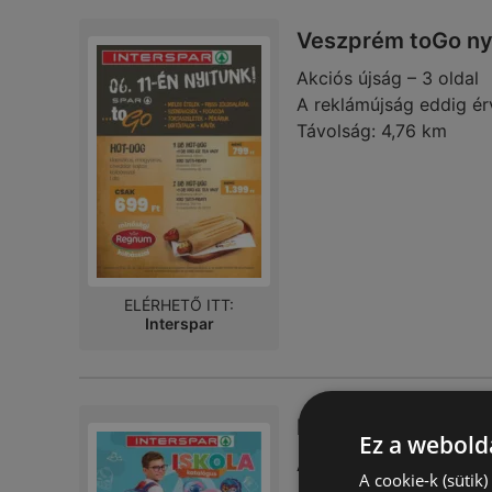
Veszprém toGo ny
Akciós újság – 3 oldal
A reklámújság eddig ér
Távolság:
4,76 km
ELÉRHETŐ ITT:
Interspar
INTERSPAR Iskola 
Ez a webolda
Akciós újság – 13 oldal
A cookie-k (sütik
A reklámújság eddig ér