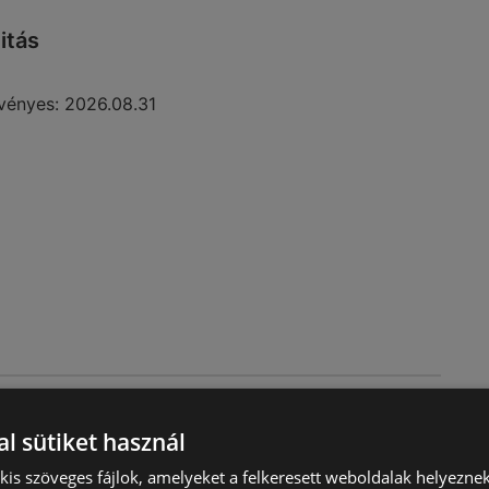
itás
vényes:
2026.08.31
katalógus
l sütiket használ
) kis szöveges fájlok, amelyeket a felkeresett weboldalak helyeznek
vényes:
2026.08.12