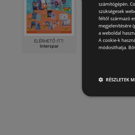
számítógépén. Co
Távolság:
4,76 km
szükségesek webo
féltől származó e
megjelenítésére 
a weboldal haszn
A cookie-k haszn
ELÉRHETŐ ITT:
Interspar
módosíthatja.
Bő
RÉSZLETEK M