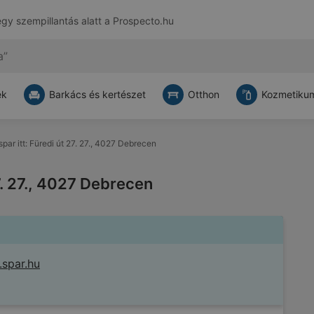
egy szempillantás alatt a
Prospecto.hu
ek
Barkács és kertészet
Otthon
Kozmetikum
spar itt: Füredi út 27. 27., 4027 Debrecen
27. 27., 4027 Debrecen
spar.hu