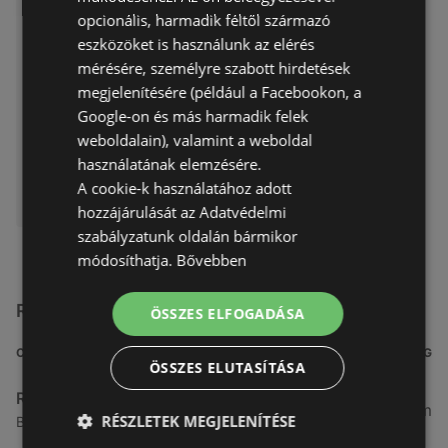
opcionális, harmadik féltől származó
Akciós újság – 14 oldal
eszközöket is használunk az elérés
A reklámújság eddig érvényes:
mérésére, személyre szabott hirdetések
2026.08.09
megjelenítésére (például a Facebookon, a
Távolság:
3,83 km
Google-on és más harmadik felek
weboldalain), valamint a weboldal
használatának elemzésére.
A cookie-k használatához adott
ELÉRHETŐ ITT:
Rossmann
hozzájárulását az Adatvédelmi
szabályzatunk oldalán bármikor
módosíthatja.
Bővebben
Rossmann üzletek a közelben
ÖSSZES ELFOGADÁSA
CÍM
TÁVOLSÁG
ÖSSZES ELUTASÍTÁSA
Rossmann
3,83 km
RÉSZLETEK MEGJELENÍTÉSE
Bánfalvi út 6-8., 9400 Sopron