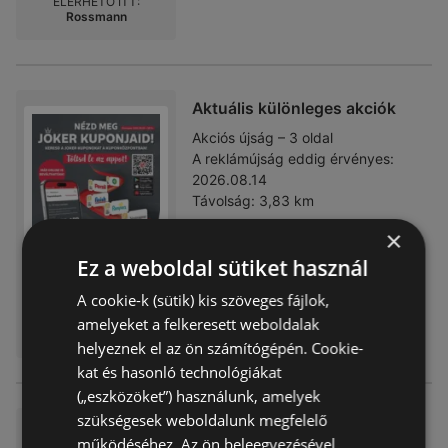
ELÉRHETŐ ITT:
Rossmann
Aktuális különleges akciók
Akciós újság – 3 oldal
A reklámújság eddig érvényes:
2026.08.14
Távolság:
3,83 km
×
Ez a weboldal sütiket használ
A cookie-k (sütik) kis szöveges fájlok,
ELÉRHETŐ ITT:
amelyeket a felkeresett weboldalak
Rossmann
helyeznek el az ön számítógépén. Cookie-
kat és hasonló technológiákat
(„eszközöket”) használunk, amelyek
szükségesek weboldalunk megfelelő
Ajánlatok kedvezményvadász
működéséhez. Az ön beleegyezésével
oknak