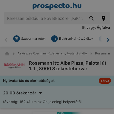
Itt vagy:
Ágfalva
Szupermarketek
Elektronikai készülékek
Bark
Vissza
To
Az összes Rossmann üzlet és a nyitvatartási idők
Rossmann itt:
Rossmann itt: Alba Plaza, Palotai út
1. 1., 8000 Székesfehérvár
Nyitvatartás és elérhetőségek
zárva
20:00 órakor zár
távolság:
152,41 km az Ön jelenlegi helyzetétől