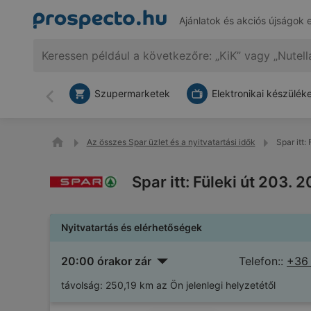
Ajánlatok és akciós újságok 
Szupermarketek
Elektronikai készülék
Vissza
Az összes Spar üzlet és a nyitvatartási idők
Spar itt:
Spar itt: Füleki út 203. 
Nyitvatartás és elérhetőségek
20:00 órakor zár
Telefon::
+36
távolság:
250,19 km az Ön jelenlegi helyzetétől