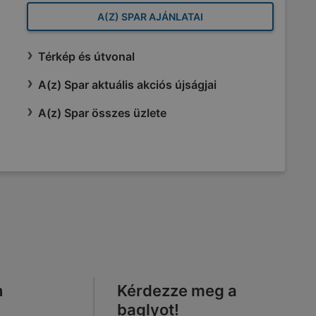
A(Z) SPAR AJÁNLATAI
Térkép és útvonal
A(z) Spar aktuális akciós újságjai
A(z) Spar összes üzlete
n
Kérdezze meg a
baglyot!