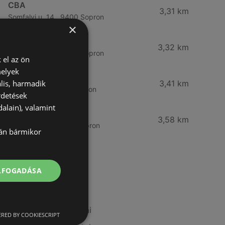
CBA
3,31 km
Somfalvi u. 14., 9400 Sopron
×
Reál
3,32 km
Besenyő u. 16., 9400 Sopron
 el az ön
melyek
Reál
lis, harmadik
3,41 km
Ibolya út 15., 9400 Sopron
rdetések
alain), valamint
CBA
3,58 km
Bánfalvi u. 14, 9400 Sopron
lán bármikor
További linkek
ELFOGADÁSA
A(z) Spar ajánlatai
A(z) Metro ajánlatai
RED BY COOKIESCRIPT