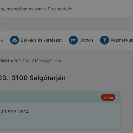
egy szempillantás alatt a
Prospecto.hu
ek
Barkács és kertészet
Otthon
Kozmetikum
 Füleki út 203. 203., 3100 Salgótarján
203., 3100 Salgótarján
zárva
 20 823 7814