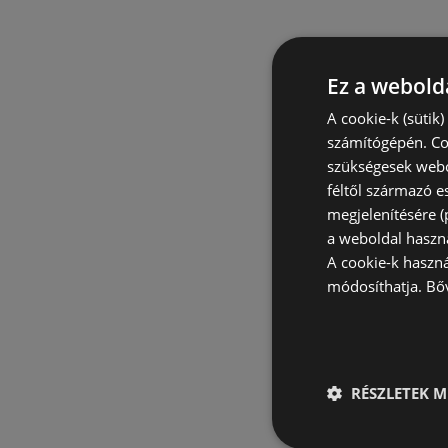
Ez a webolda
A cookie-k (sütik
számítógépén. Co
szükségesek webo
féltől származó e
megjelenítésére 
a weboldal haszn
A cookie-k haszn
módosíthatja.
Bő
RÉSZLETEK M