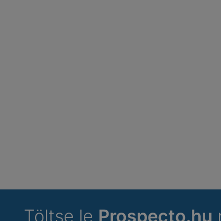
Töltse le
Prospecto.hu