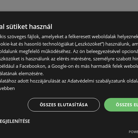
l sütiket használ
) kis szöveges fájlok, amelyeket a felkeresett weboldalak helyeznek
okie-kat és hasonló technológiákat („eszközöket”) használunk, a
ldalunk megfelelő működéséhez. Az ön beleegyezésével opcioná
szközöket is használunk az elérés mérésére, személyre szabott hi
(például a Facebookon, a Google-on és más harmadik felek webold
álatának elemzésére.
álatához adott hozzájárulását az Adatvédelmi szabályzatunk olda
vebben
ÖSSZES ELUTASÍTÁSA
ÖSSZES 
EGJELENÍTÉSE
POWE