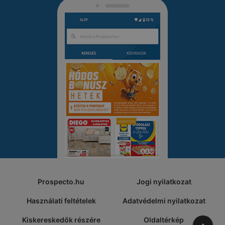
Prospecto.hu
Jogi nyilatkozat
Használati feltételek
Adatvédelmi nyilatkozat
Kiskereskedők részére
Oldaltérkép
A tete