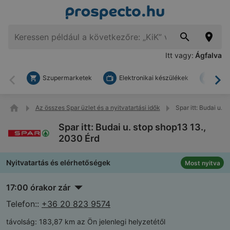
Itt vagy:
Ágfalva
Szupermarketek
Elektronikai készülékek
Bark
Vissza
To
Az összes Spar üzlet és a nyitvatartási idők
Spar itt: Budai u. 
Spar itt: Budai u. stop shop13 13.,
2030 Érd
Nyitvatartás és elérhetőségek
Most nyitva
17:00 órakor zár
Telefon::
+36 20 823 9574
távolság:
183,87 km az Ön jelenlegi helyzetétől