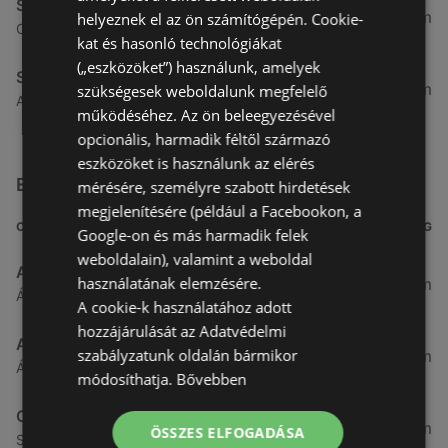
Spar
4,91 km
helyeznek el az ön számítógépén. Cookie-
Csarnok utca 10., 9400 Sopron
kat és hasonló technológiákat
(„eszközöket”) használunk, amelyek
Spar
5,31 km
szükségesek weboldalunk megfelelő
Arany jános utca 16., 9400 Sopron
működéséhez. Az ön beleegyezésével
opcionális, harmadik féltől származó
eszközöket is használunk az elérés
Egyéb Szupermarketek üzletek a közelben
mérésére, személyre szabott hirdetések
megjelenítésére (például a Facebookon, a
CÍM
TÁVOLSÁG
Google-on és más harmadik felek
weboldalain), valamint a weboldal
Aldi
használatának elemzésére.
3,26 km
Ágfalvi út 4/A., 9400 Sopron
A cookie-k használatához adott
hozzájárulását az Adatvédelmi
ALDI
szabályzatunk oldalán bármikor
3,26 km
Ágfalvi út 4/a, 9400 Sopron
módosíthatja.
Bővebben
CBA
3,31 km
ÖSSZES ELFOGADÁSA
Somfalvi u. 14., 9400 Sopron