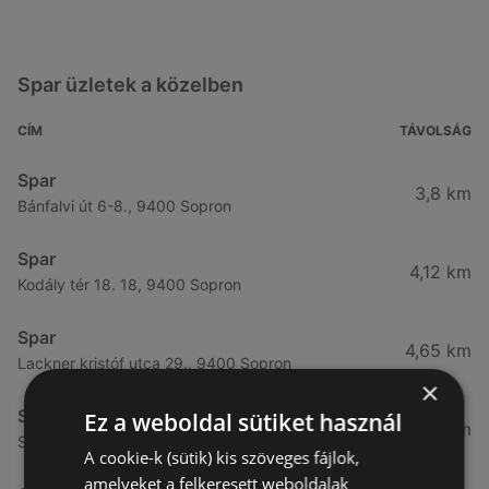
Spar üzletek a közelben
CÍM
TÁVOLSÁG
Spar
3,8 km
Bánfalvi út 6-8., 9400 Sopron
Spar
4,12 km
Kodály tér 18. 18, 9400 Sopron
Spar
4,65 km
Lackner kristóf utca 29., 9400 Sopron
×
Spar
Ez a weboldal sütiket használ
4,76 km
Selmeci utca 15-17., 9400 Sopron
A cookie-k (sütik) kis szöveges fájlok,
amelyeket a felkeresett weboldalak