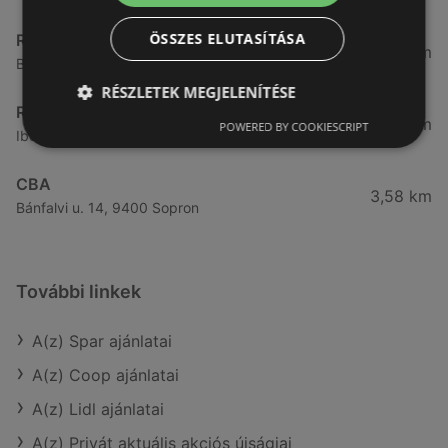
ÖSSZES ELUTASÍTÁSA
Reál
3,32 km
Besenyő u. 16., 9400 Sopron
RÉSZLETEK MEGJELENÍTÉSE
Reál
3,41 km
POWERED BY COOKIESCRIPT
Ibolya út 15., 9400 Sopron
CBA
3,58 km
Bánfalvi u. 14, 9400 Sopron
További linkek
A(z) Spar ajánlatai
A(z) Coop ajánlatai
A(z) Lidl ajánlatai
A(z) Privát aktuális akciós újságjai