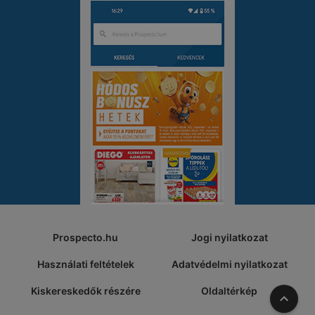
Prospecto.hu
Jogi nyilatkozat
Használati feltételek
Adatvédelmi nyilatkozat
Kiskereskedők részére
Oldaltérkép
A tete