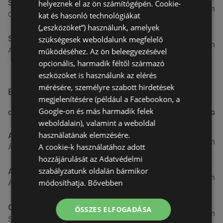
Spar
helyeznek el az ön számítógépén. Cookie-
4,91 km
Csarnok utca 10., 9400 Sopron
kat és hasonló technológiákat
(„eszközöket”) használunk, amelyek
Spar
szükségesek weboldalunk megfelelő
5,31 km
Arany jános utca 16., 9400 Sopron
működéséhez. Az ön beleegyezésével
opcionális, harmadik féltől származó
eszközöket is használunk az elérés
mérésére, személyre szabott hirdetések
Egyéb Szupermarketek üzletek a közelben
megjelenítésére (például a Facebookon, a
Google-on és más harmadik felek
CÍM
TÁVOLSÁG
weboldalain), valamint a weboldal
használatának elemzésére.
Aldi
3,26 km
A cookie-k használatához adott
Ágfalvi út 4/A., 9400 Sopron
hozzájárulását az Adatvédelmi
szabályzatunk oldalán bármikor
ALDI Magyarország Élelmiszer Bt.
3,26 km
módosíthatja.
Bővebben
Ágfalvi út 4/a, 9400 Sopron
CBA
ÖSSZES ELFOGADÁSA
3,31 km
Somfalvi u. 14., 9400 Sopron