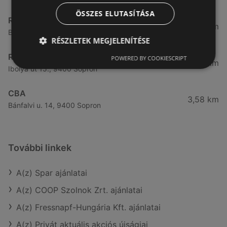
ÖSSZES ELUTASÍTÁSA
Reál
3,32 km
Besenyő u. 16., 9400 Sopron
RÉSZLETEK MEGJELENÍTÉSE
Reál
POWERED BY COOKIESCRIPT
3,41 km
Ibolya út 15., 9400 Sopron
CBA
3,58 km
Bánfalvi u. 14, 9400 Sopron
További linkek
A(z) Spar ajánlatai
A(z) COOP Szolnok Zrt. ajánlatai
A(z) Fressnapf-Hungária Kft. ajánlatai
A(z) Privát aktuális akciós újságjai