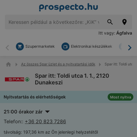
Itt vagy:
Ágfalva
Szupermarketek
Elektronikai készülékek
Bark
Vissza
To
Az összes Spar üzlet és a nyitvatartási idők
Spar itt: Toldi utca
Spar itt: Toldi utca 1. 1., 2120
Dunakeszi
Nyitvatartás és elérhetőségek
Most nyitva
21:00 órakor zár
Telefon::
+36 20 823 7286
távolság:
197,36 km az Ön jelenlegi helyzetétől