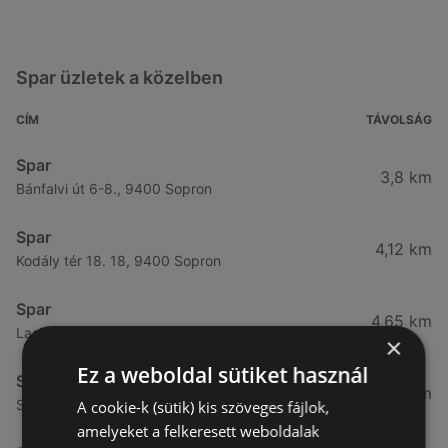
Spar üzletek a közelben
CÍM
TÁVOLSÁG
Spar
3,8 km
Bánfalvi út 6-8., 9400 Sopron
Spar
4,12 km
Kodály tér 18. 18, 9400 Sopron
Spar
4,65 km
Lackner kristóf utca 29., 9400 Sopron
×
Ez a weboldal sütiket használ
Spar
4,76 km
Selmeci utca 15-17., 9400 Sopron
A cookie-k (sütik) kis szöveges fájlok,
amelyeket a felkeresett weboldalak