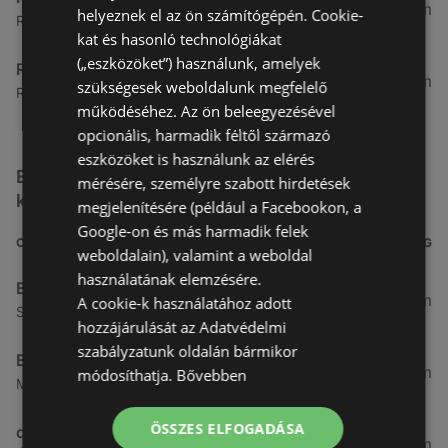
33,93 km
helyeznek el az ön számítógépén. Cookie-
Rákóczi út 2, 9730 Kőszeg
kat és hasonló technológiákat
(„eszközöket”) használunk, amelyek
Rossmann
33,94 km
szükségesek weboldalunk megfelelő
Rákóczi út 23, 9730 Kőszeg
működéséhez. Az ön beleegyezésével
opcionális, harmadik féltől származó
eszközöket is használunk az elérés
Egyéb Kozmetikumok és Drogéria üzletek a
mérésére, személyre szabott hirdetések
közelben
megjelenítésére (például a Facebookon, a
Google-on és más harmadik felek
CÍM
TÁVOLSÁG
weboldalain), valamint a weboldal
használatának elemzésére.
Benu Gyógyszertárak
0,27 km
A cookie-k használatához adott
Soproni utca 18., 9423 Ágfalva
hozzájárulását az Adatvédelmi
szabályzatunk oldalán bármikor
Benu Gyógyszertárak
2,55 km
módosíthatja.
Bővebben
Malompatak U.10, 9400 Sopron
ÖSSZES ELFOGADÁSA
dm
3,26 km