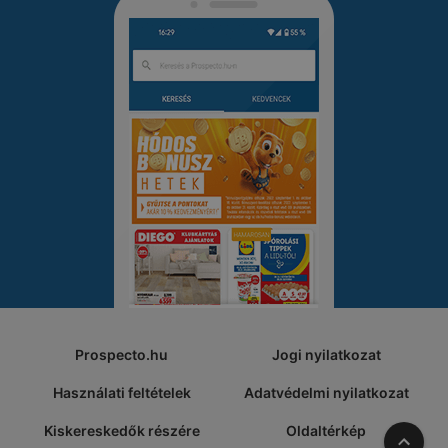
Prospecto.hu
Jogi nyilatkozat
Használati feltételek
Adatvédelmi nyilatkozat
Kiskereskedők részére
Oldaltérkép
A tete