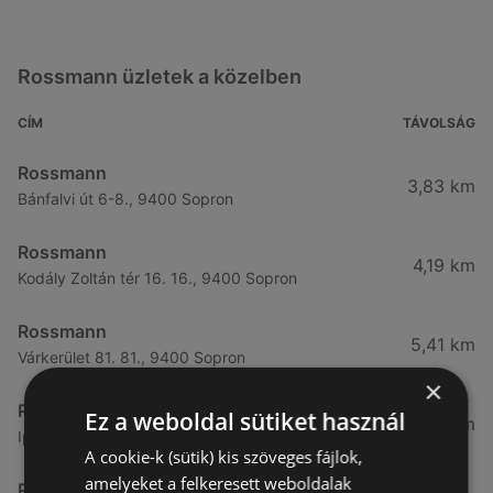
Rossmann üzletek a közelben
CÍM
TÁVOLSÁG
Rossmann
3,83 km
Bánfalvi út 6-8., 9400 Sopron
Rossmann
4,19 km
Kodály Zoltán tér 16. 16., 9400 Sopron
Rossmann
5,41 km
Várkerület 81. 81., 9400 Sopron
×
Rossmann
Ez a weboldal sütiket használ
7,3 km
Ipari krt 30., 9400 Sopron
A cookie-k (sütik) kis szöveges fájlok,
amelyeket a felkeresett weboldalak
Rossmann