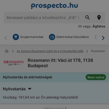
Itt vagy:
Ágfalva
Szupermarketek
Elektronikai készülékek
Bark
Vissza
To
Az összes Rossmann üzlet és a nyitvatartási idők
Rossmann itt:
Rossmann itt: Váci út 178, 1138
Budapest
Nyitvatartás és elérhetőségek
Most nyitva
Nyitvatartás
távolság:
191,94 km az Ön jelenlegi helyzetétől