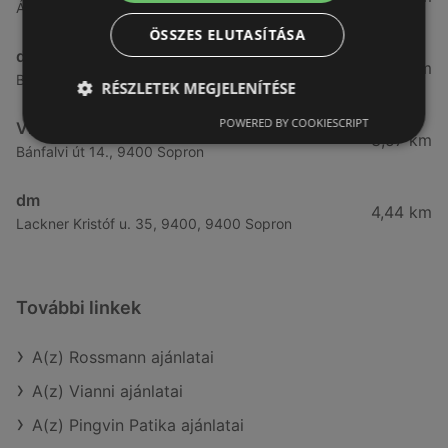
Ágfalvi út 4, 9400, 9400 Sopron
ÖSSZES ELUTASÍTÁSA
dm
3,28 km
Besenyő u. 23, 9400 Sopron
RÉSZLETEK MEGJELENÍTÉSE
POWERED BY COOKIESCRIPT
Vianni
3,57 km
Bánfalvi út 14., 9400 Sopron
dm
4,44 km
Lackner Kristóf u. 35, 9400, 9400 Sopron
További linkek
A(z) Rossmann ajánlatai
A(z) Vianni ajánlatai
A(z) Pingvin Patika ajánlatai