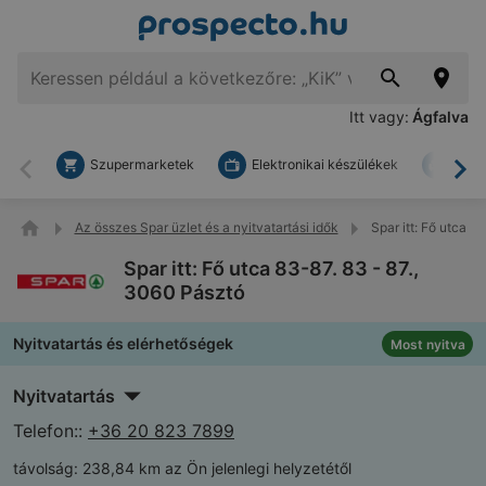
Itt vagy:
Ágfalva
Szupermarketek
Elektronikai készülékek
Bark
Vissza
To
Az összes Spar üzlet és a nyitvatartási idők
Spar itt: Fő utca 8
Spar itt: Fő utca 83-87. 83 - 87.,
3060 Pásztó
Nyitvatartás és elérhetőségek
Most nyitva
Nyitvatartás
Telefon::
+36 20 823 7899
távolság:
238,84 km az Ön jelenlegi helyzetétől