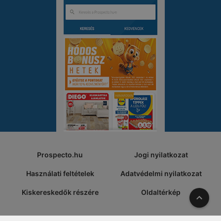
Prospecto.hu
Jogi nyilatkozat
Használati feltételek
Adatvédelmi nyilatkozat
Kiskereskedők részére
Oldaltérkép
A tete