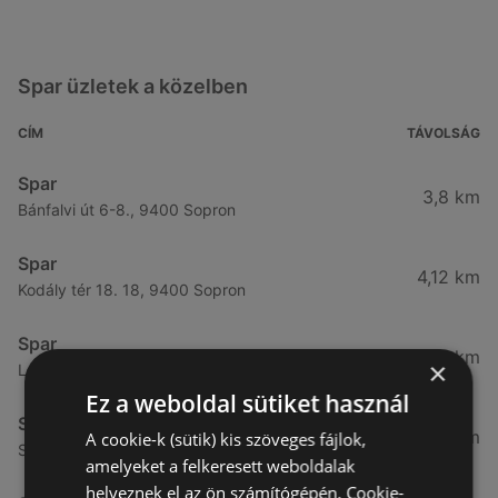
Spar üzletek a közelben
CÍM
TÁVOLSÁG
Spar
3,8 km
Bánfalvi út 6-8., 9400 Sopron
Spar
4,12 km
Kodály tér 18. 18, 9400 Sopron
Spar
4,65 km
×
Lackner kristóf utca 29., 9400 Sopron
Ez a weboldal sütiket használ
Spar
4,76 km
A cookie-k (sütik) kis szöveges fájlok,
Selmeci utca 15-17., 9400 Sopron
amelyeket a felkeresett weboldalak
helyeznek el az ön számítógépén. Cookie-