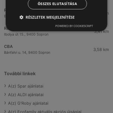
ÖSSZES ELUTASÍTÁSA
Reál
3,32 km
Besenyő u. 16., 9400 Sopron
RÉSZLETEK MEGJELENÍTÉSE
POWERED BY COOKIESCRIPT
Reál
3,41 km
Ibolya út 15., 9400 Sopron
CBA
3,58 km
Bánfalvi u. 14, 9400 Sopron
További linkek
A(z) Spar ajánlatai
A(z) ALDI ajánlatai
A(z) G'Roby ajánlatai
A(z) Ecofamily aktuális akciós újságjai