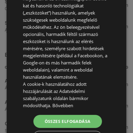
Spar
4,91 km
kat és hasonló technológiákat
Csarnok utca 10., 9400 Sopron
(„eszközöket”) használunk, amelyek
szükségesek weboldalunk megfelelő
Spar
5,31 km
működéséhez. Az ön beleegyezésével
Arany jános utca 16., 9400 Sopron
opcionális, harmadik féltől származó
eszközöket is használunk az elérés
mérésére, személyre szabott hirdetések
Egyéb Szupermarketek üzletek a közelben
megjelenítésére (például a Facebookon, a
Google-on és más harmadik felek
CÍM
TÁVOLSÁG
weboldalain), valamint a weboldal
használatának elemzésére.
Aldi
A cookie-k használatához adott
3,26 km
Ágfalvi út 4/A., 9400 Sopron
hozzájárulását az Adatvédelmi
szabályzatunk oldalán bármikor
ALDI
módosíthatja.
Bővebben
3,26 km
Ágfalvi út 4/a, 9400 Sopron
ÖSSZES ELFOGADÁSA
CBA
3,31 km
Somfalvi u. 14., 9400 Sopron