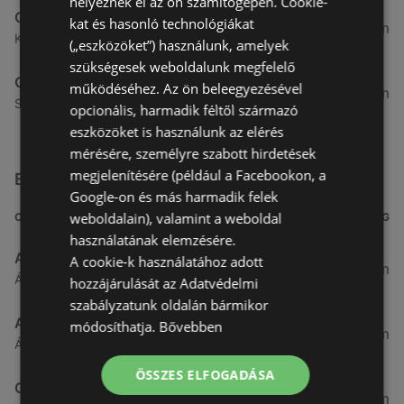
helyeznek el az ön számítógépén. Cookie-
Coop
kat és hasonló technológiákat
23,22 km
Kossuth L.U. 558/8.Hrsz, 9483 Fertőszentmiklós
(„eszközöket”) használunk, amelyek
szükségesek weboldalunk megfelelő
Coop
működéséhez. Az ön beleegyezésével
24,98 km
Soproni U. 4., 9436 Fertőd
opcionális, harmadik féltől származó
eszközöket is használunk az elérés
mérésére, személyre szabott hirdetések
megjelenítésére (például a Facebookon, a
Egyéb Szupermarketek üzletek a közelben
Google-on és más harmadik felek
weboldalain), valamint a weboldal
CÍM
TÁVOLSÁG
használatának elemzésére.
Aldi
A cookie-k használatához adott
3,26 km
Ágfalvi út 4/A., 9400 Sopron
hozzájárulását az Adatvédelmi
szabályzatunk oldalán bármikor
Aldi
módosíthatja.
Bővebben
3,26 km
Ágfalvi út 4/a, 9400 Sopron
ÖSSZES ELFOGADÁSA
CBA
3,31 km