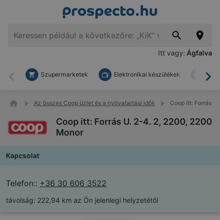
Itt vagy:
Ágfalva
Szupermarketek
Elektronikai készülékek
Bark
Vissza
To
Az összes Coop üzlet és a nyitvatartási idők
Coop itt: Forrás U
Coop itt: Forrás U. 2-4. 2, 2200, 2200
Monor
Kapcsolat
Telefon::
+36 30 606 3522
távolság:
222,94 km az Ön jelenlegi helyzetétől