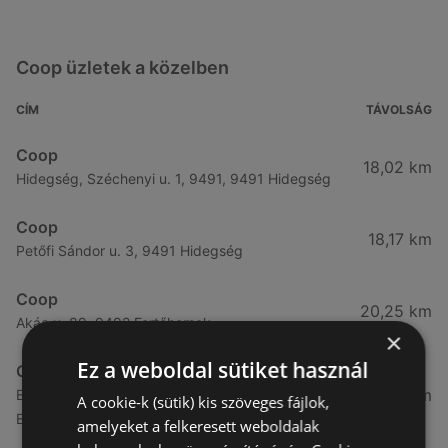
Coop üzletek a közelben
CÍM
TÁVOLSÁG
Coop
18,02 km
Hidegség, Széchenyi u. 1, 9491, 9491 Hidegség
Coop
18,17 km
Petőfi Sándor u. 3, 9491 Hidegség
Coop
20,25 km
Akác u. 89, 9492 Fertőhomok
×
Ez a weboldal sütiket használ
Coop
21,83 km
Esztergom, Külső Bánomi út, 2500, 9437
A cookie-k (sütik) kis szöveges fájlok,
Esztergom
amelyeket a felkeresett weboldalak