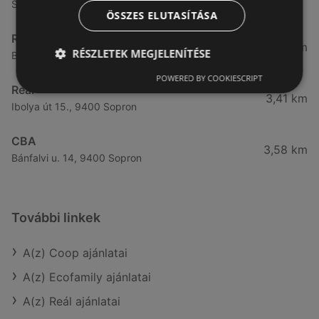
Somfalvi u. 14., 9400 Sopron
ÖSSZES ELUTASÍTÁSA
Reál
3,32 km
RÉSZLETEK MEGJELENÍTÉSE
Besenyő u. 16., 9400 Sopron
POWERED BY COOKIESCRIPT
Reál
3,41 km
Ibolya út 15., 9400 Sopron
CBA
3,58 km
Bánfalvi u. 14, 9400 Sopron
További linkek
A(z) Coop ajánlatai
A(z) Ecofamily ajánlatai
A(z) Reál ajánlatai