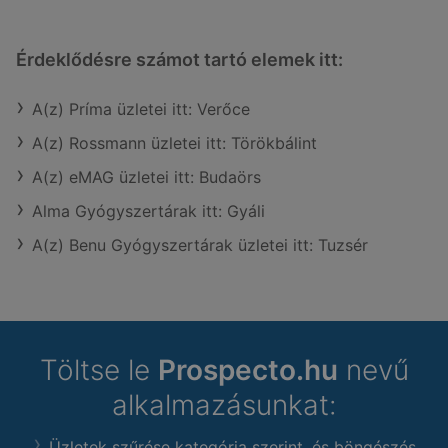
Érdeklődésre számot tartó elemek itt:
A(z) Príma üzletei itt: Verőce
A(z) Rossmann üzletei itt: Törökbálint
A(z) eMAG üzletei itt: Budaörs
Alma Gyógyszertárak itt: Gyáli
A(z) Benu Gyógyszertárak üzletei itt: Tuzsér
Töltse le
Prospecto.hu
nevű
alkalmazásunkat:
Üzletek szűrése kategória szerint, és böngészés