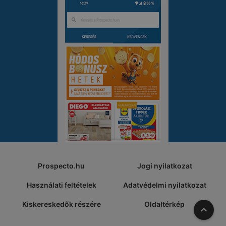
Prospecto.hu
Jogi nyilatkozat
Használati feltételek
Adatvédelmi nyilatkozat
Kiskereskedők részére
Oldaltérkép
A tete