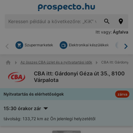
Itt vagy:
Ágfalva
Szupermarketek
Elektronikai készülékek
Bark
Vissza
To
Az összes CBA üzlet és a nyitvatartási idők
CBA itt: Gárdonyi 
CBA itt: Gárdonyi Géza út 35., 8100
Várpalota
Nyitvatartás és elérhetőségek
zárva
15:30 órakor zár
távolság:
133,72 km az Ön jelenlegi helyzetétől