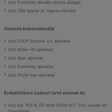
A(z) Ecofamily aktuális akciós újságjai
A(z) CBA üzletei itt: Sopron-Fertődi
Hasonló kiskereskedők
A(z) COOP Szolnok Zrt. ajánlatai
A(z) Müller HU ajánlatai
A(z) Spar ajánlatai
A(z) Ecofamily ajánlatai
A(z) Privát max ajánlatai
Érdeklődésre számot tartó elemek itt:
A(z) KiK TEXTIL ÉS NON-FOOD KFT. (HU) üzletei itt:
Salgótarján