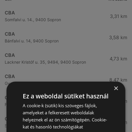
CBA
3,31 km
Somfalvi u. 14., 9400 Sopron
CBA
3,58 km
Bánfalvi u. 14, 9400 Sopron
CBA
4,73 km
Lackner Kristóf u. 35, 9494, 9400 Sopron
CBA
8,47 km
Gyopár u. 2 / a, 9422 Harka
×
Ez a weboldal sütiket használ
CBA
10,88 km
Fő utca 13, 9495 Kópháza
A cookie-k (sütik) kis szöveges fájlok,
amelyeket a felkeresett weboldalak
CBA
helyeznek el az ön számítógépén. Cookie-
45,02 km
Szent István utca 5, 9241 Jánossomorja
kat és hasonló technológiákat