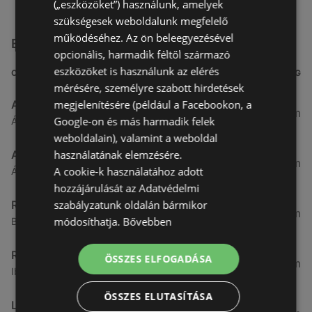
(„eszközöket”) használunk, amelyek
szükségesek weboldalunk megfelelő
működéséhez. Az ön beleegyezésével
Egyéb Szupermarketek üzletek a közelben
opcionális, harmadik féltől származó
eszközöket is használunk az elérés
CÍM
TÁVOLSÁG
mérésére, személyre szabott hirdetések
megjelenítésére (például a Facebookon, a
Aldi
3,26 km
Google-on és más harmadik felek
Ágfalvi út 4/A., 9400 Sopron
weboldalain), valamint a weboldal
használatának elemzésére.
ALDI
3,26 km
A cookie-k használatához adott
Ágfalvi út 4/a, 9400 Sopron
hozzájárulását az Adatvédelmi
szabályzatunk oldalán bármikor
Reál
3,32 km
módosíthatja.
Bővebben
Besenyő u. 16., 9400 Sopron
Reál
ÖSSZES ELFOGADÁSA
3,41 km
Ibolya út 15., 9400 Sopron
ÖSSZES ELUTASÍTÁSA
Lidl