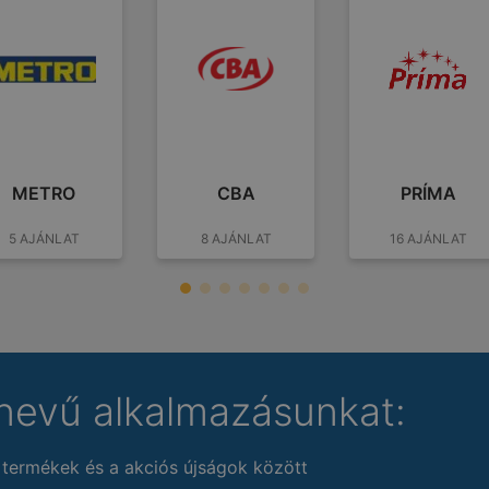
METRO
CBA
PRÍMA
5 AJÁNLAT
8 AJÁNLAT
16 AJÁNLAT
nevű alkalmazásunkat:
 termékek és a akciós újságok között