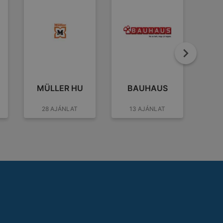
Továb
MÜLLER HU
BAUHAUS
PING
28 AJÁNLAT
13 AJÁNLAT
2