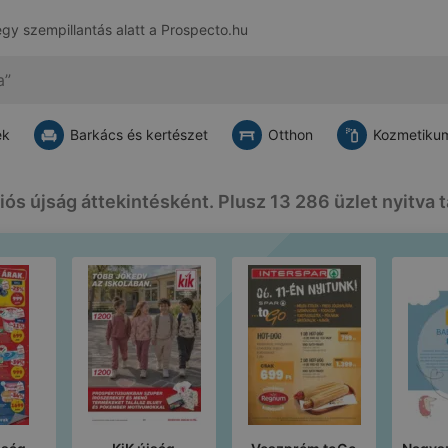
egy szempillantás alatt a
Prospecto.hu
ek
Barkács és kertészet
Otthon
Kozmetikum
iós újság áttekintésként. Plusz 13 286 üzlet nyitva t