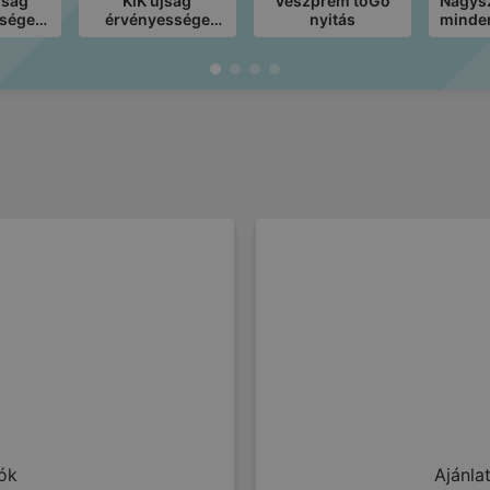
jság
KiK újság
Veszprém toGo
Nagysz
sége
érvényessége
nyitás
minde
12-ig
2026.08.16-ig
iók
Ajánl