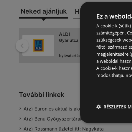
Neked ajánljuk
Hozzád közel
Ez a webolda
A cookie-k (sütik
számítógépén. Co
ALDI
szükségesek webo
Gyár utca, 9400 Sopron
féltől származó e
Vissza
megjelenítésére 
Nyitvatartás:
zárva
távolság:
4,56 km
a weboldal haszn
A cookie-k haszn
módosíthatja.
Bő
ALDI
Ágfalvi út 4/a, 9400 Sopron
További linkek
RÉSZLETEK M
Nyitvatartás:
zárva
távolság:
3,26 km
A(z) Euronics aktuális akciós újságjai
A(z) Benu Gyógyszertárak üzletei itt: Ágfalva
A(z) Rossmann üzletei itt: Nagykáta