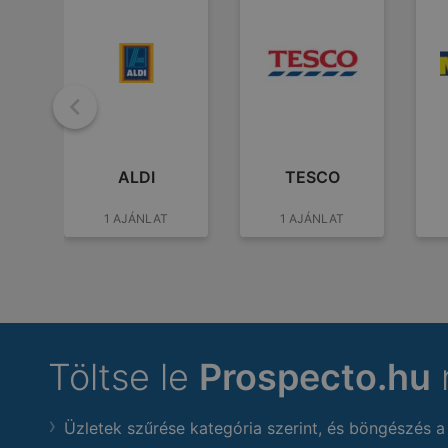
Vissza
ALDI
TESCO
1 AJÁNLAT
1 AJÁNLAT
Töltse le
Prospecto.hu
Üzletek szűrése kategória szerint, és böngészés a