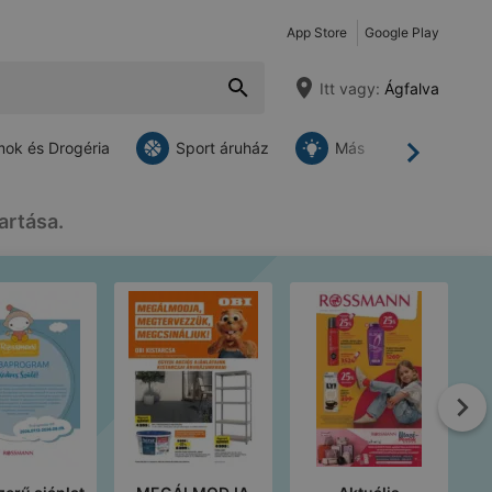
App Store
Google Play
Itt vagy:
Ágfalva
ok és Drogéria
Sport áruház
Más
Tovább
artása.
To