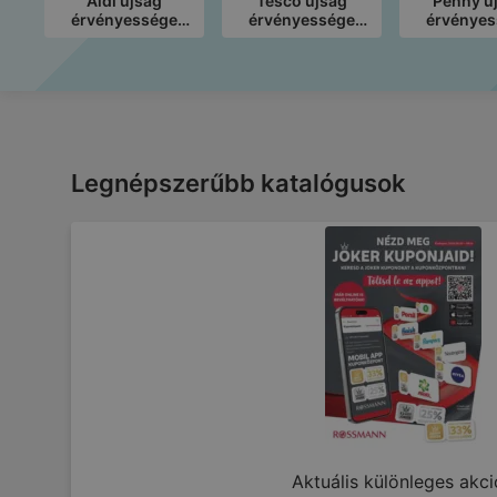
Aldi újság
Tesco újság
Penny ú
érvényessége
érvényessége
érvényes
2026.08.08-ig
2026.08.12-ig
2026.08.
Legnépszerűbb katalógusok
Aktuális különleges akc