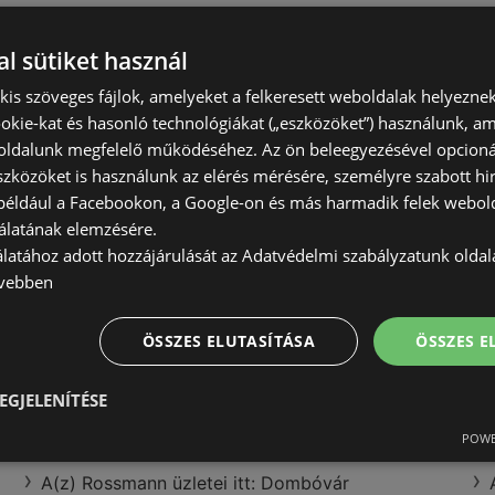
l sütiket használ
) kis szöveges fájlok, amelyeket a felkeresett weboldalak helyeznek
okie-kat és hasonló technológiákat („eszközöket”) használunk, a
AlphaZoo
ldalunk megfelelő működéséhez. Az ön beleegyezésével opcioná
Selmeci u. 15 -
szközöket is használunk az elérés mérésére, személyre szabott hi
(például a Facebookon, a Google-on és más harmadik felek webold
ajánlatok:
1
Nyitvatartás:
zárv
álatának elemzésére.
álatához adott hozzájárulását az Adatvédelmi szabályzatunk olda
vebben
Vianni
ÖSSZES ELUTASÍTÁSA
ÖSSZES 
Bánfalvi út 14.
EGJELENÍTÉSE
ajánlatok:
1
Nyitvatartás:
zárv
A(z) COOP Szolnok Zrt. aktuális akciós újságjai
POWE
A(z) Media Markt üzletei itt: Sopron
A(z) Rossmann üzletei itt: Dombóvár