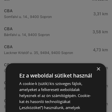
CBA
3,31 km
Somfalvi u. 14., 9400 Sopron
CBA
3,58 km
Bánfalvi u. 14, 9400 Sopron
CBA
4,73 km
Lackner Kristóf u. 35, 9494, 9400 Sopron
CBA
×
8,47 km
Gyopár u. 2 / a, 9422 Harka
Ez a weboldal sütiket használ
CBA
A cookie-k (sütik) kis szöveges fájlok,
10,88 km
Fő utca 13, 9495 Kópháza
amelyeket a felkeresett weboldalak
helyeznek el az ön számítógépén. Cookie-
CBA
kat és hasonló technológiákat
45,02 km
Szent István utca 5, 9241 Jánossomorja
(„eszközöket”) használunk, amelyek