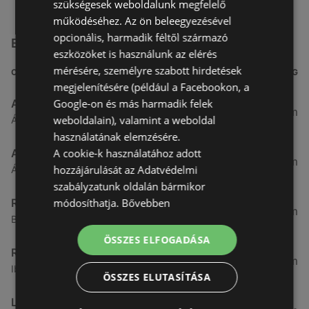
szükségesek weboldalunk megfelelő
működéséhez. Az ön beleegyezésével
opcionális, harmadik féltől származó
Egyéb Szupermarketek üzletek a közelben
eszközöket is használunk az elérés
mérésére, személyre szabott hirdetések
CÍM
TÁVOLSÁG
megjelenítésére (például a Facebookon, a
Google-on és más harmadik felek
Aldi
3,26 km
weboldalain), valamint a weboldal
Ágfalvi út 4/A., 9400 Sopron
használatának elemzésére.
A cookie-k használatához adott
ALDI
3,26 km
hozzájárulását az Adatvédelmi
Ágfalvi út 4/a, 9400 Sopron
szabályzatunk oldalán bármikor
módosíthatja.
Bővebben
Reál
3,32 km
Besenyő u. 16., 9400 Sopron
ÖSSZES ELFOGADÁSA
Reál
3,41 km
Ibolya út 15., 9400 Sopron
ÖSSZES ELUTASÍTÁSA
Lidl