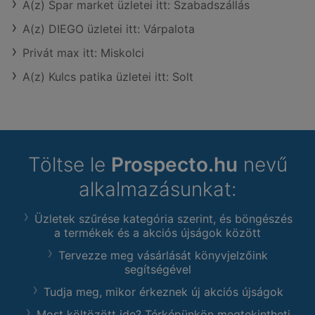
A(z) Spar market üzletei itt: Szabadszállás
A(z) DIEGO üzletei itt: Várpalota
Privát max itt: Miskolci
A(z) Kulcs patika üzletei itt: Solt
Töltse le
Prospecto.hu
nevű
alkalmazásunkat:
Üzletek szűrése kategória szerint, és böngészés
a termékek és a akciós újságok között
Tervezze meg vásárlását könyvjelzőink
segítségével
Tudja meg, mikor érkeznek új akciós újságok
Most költözött ide? Térképünkön megtekintheti