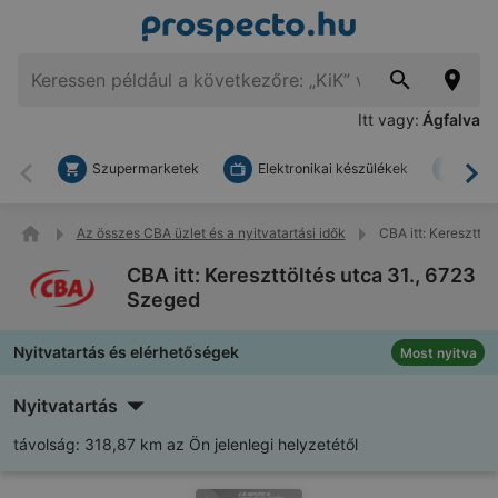
Itt vagy:
Ágfalva
Szupermarketek
Elektronikai készülékek
Bark
Vissza
To
Az összes CBA üzlet és a nyitvatartási idők
CBA itt: Kereszttöl
CBA itt: Kereszttöltés utca 31., 6723
Szeged
Nyitvatartás és elérhetőségek
Most nyitva
Nyitvatartás
távolság:
318,87 km az Ön jelenlegi helyzetétől