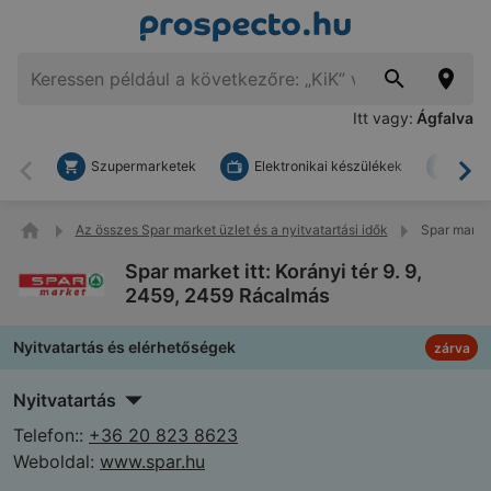
Itt vagy:
Ágfalva
Szupermarketek
Elektronikai készülékek
Bark
Vissza
To
Az összes Spar market üzlet és a nyitvatartási idők
Spar market
Spar market itt: Korányi tér 9. 9,
2459, 2459 Rácalmás
Nyitvatartás és elérhetőségek
zárva
Nyitvatartás
Telefon::
+36 20 823 8623
Weboldal:
www.spar.hu