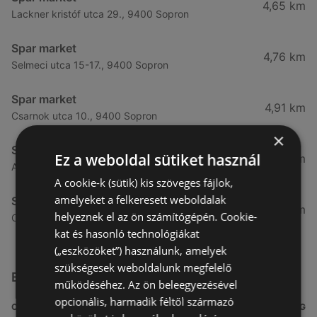
4,65 km
Lackner kristóf utca 29., 9400 Sopron
Spar market
4,76 km
Selmeci utca 15-17., 9400 Sopron
Spar market
4,91 km
Csarnok utca 10., 9400 Sopron
×
Spar market
Ez a weboldal sütiket használ
5,31 km
Arany jános utca 16., 9400 Sopron
A cookie-k (sütik) kis szöveges fájlok,
amelyeket a felkeresett weboldalak
Spar market
5,92 km
helyeznek el az ön számítógépén. Cookie-
Csengery utca 93, 9400 Sopron
kat és hasonló technológiákat
(„eszközöket”) használunk, amelyek
szükségesek weboldalunk megfelelő
Egyéb Szupermarketek üzletek a közelben
működéséhez. Az ön beleegyezésével
opcionális, harmadik féltől származó
CÍM
TÁVOLSÁG