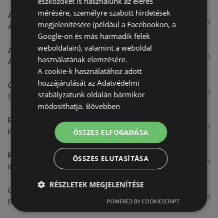
eszközöket is használunk az elérés
mérésére, személyre szabott hirdetések
Aldi
3,26 km
megjelenítésére (például a Facebookon, a
Ágfalvi út 4/A., 9400 Sopron
Google-on és más harmadik felek
weboldalain), valamint a weboldal
ALDI
3,26 km
használatának elemzésére.
Ágfalvi út 4/a, 9400 Sopron
A cookie-k használatához adott
hozzájárulását az Adatvédelmi
CBA
3,31 km
szabályzatunk oldalán bármikor
Somfalvi u. 14., 9400 Sopron
módosíthatja.
Bővebben
Reál
3,32 km
ÖSSZES ELFOGADÁSA
Besenyő u. 16., 9400 Sopron
Reál
ÖSSZES ELUTASÍTÁSA
3,41 km
Ibolya út 15., 9400 Sopron
RÉSZLETEK MEGJELENÍTÉSE
CBA
3,58 km
POWERED BY COOKIESCRIPT
Bánfalvi u. 14, 9400 Sopron