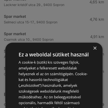
4,65 km
Lackner kristóf utca 29., 9400 Sopron
Spar market
4,76 km
Selmeci utca 15-17., 9400 Sopron
Spar market
4,91 km
Csarnok utca 10., 9400 Sopron
×
Spar market
Ez a weboldal sütiket használ
5,31 km
Arany jános utca 16., 9400 Sopron
A cookie-k (sütik) kis szöveges fájlok,
amelyeket a felkeresett weboldalak
Spar market
5,92 km
helyeznek el az ön számítógépén. Cookie-
Csengery utca 93, 9400 Sopron
kat és hasonló technológiákat
(„eszközöket”) használunk, amelyek
szükségesek weboldalunk megfelelő
Egyéb Szupermarketek üzletek a közelben
működéséhez. Az ön beleegyezésével
opcionális, harmadik féltől származó
CÍM
TÁVOLSÁG