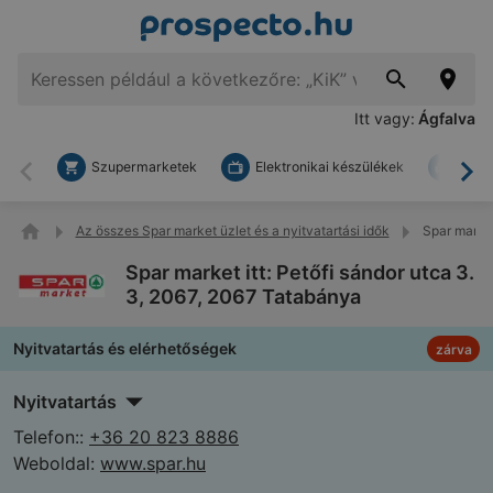
Itt vagy:
Ágfalva
Szupermarketek
Elektronikai készülékek
Bark
Vissza
To
Az összes Spar market üzlet és a nyitvatartási idők
Spar market
Spar market itt: Petőfi sándor utca 3.
3, 2067, 2067 Tatabánya
Nyitvatartás és elérhetőségek
zárva
Nyitvatartás
Telefon::
+36 20 823 8886
Weboldal:
www.spar.hu