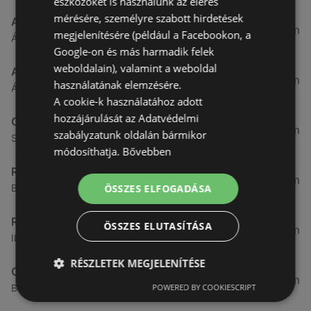
eszközöket is használunk az elérés
mérésére, személyre szabott hirdetések
Aldi
3,26 km
megjelenítésére (például a Facebookon, a
Ágfalvi út 4/A., 9400 Sopron
Google-on és más harmadik felek
weboldalain), valamint a weboldal
ALDI
3,26 km
használatának elemzésére.
Ágfalvi út 4/a, 9400 Sopron
A cookie-k használatához adott
hozzájárulását az Adatvédelmi
CBA
3,31 km
szabályzatunk oldalán bármikor
Somfalvi u. 14., 9400 Sopron
módosíthatja.
Bővebben
Reál
3,32 km
ÖSSZES ELFOGADÁSA
Besenyő u. 16., 9400 Sopron
Reál
ÖSSZES ELUTASÍTÁSA
3,41 km
Ibolya út 15., 9400 Sopron
RÉSZLETEK MEGJELENÍTÉSE
CBA
3,58 km
POWERED BY COOKIESCRIPT
Bánfalvi u. 14, 9400 Sopron