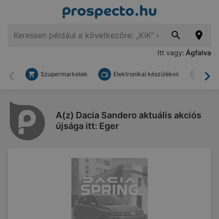
Itt vagy:
Ágfalva
Szupermarketek
Elektronikai készülékek
Bark
Vissza
To
A(z) Dacia Sandero aktuális akciós
újsága itt: Eger