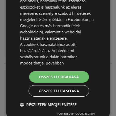
opcionális, harmadik féltől származó
Dacia Bigster Árlista letöltése
eszközöket is használunk az elérés
Akciós újság
már nem érvényes
mérésére, személyre szabott hirdetések
Lejárat dátuma:
2026.04.16
megjelenítésére (például a Facebookon, a
Távolság:
6,85 km
Google-on és más harmadik felek
weboldalain), valamint a weboldal
használatának elemzésére.
A cookie-k használatához adott
hozzájárulását az Adatvédelmi
szabályzatunk oldalán bármikor
módosíthatja.
Bővebben
Dacia Spring Árlista letöltése
ÖSSZES ELFOGADÁSA
Akciós újság
már nem érvényes
Lejárat dátuma:
2026.04.10
ÖSSZES ELUTASÍTÁSA
Távolság:
6,85 km
RÉSZLETEK MEGJELENÍTÉSE
POWERED BY COOKIESCRIPT