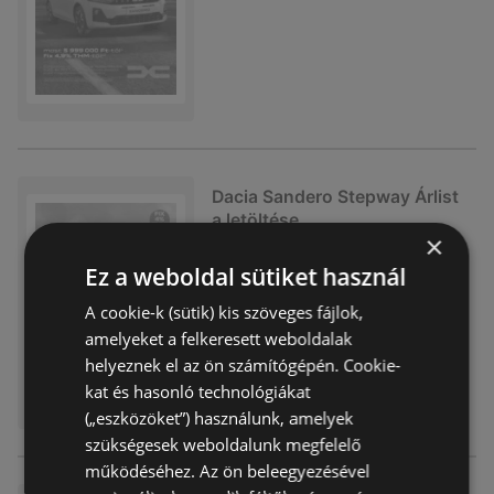
Dacia Sandero Stepway Árlist
a letöltése
×
Akciós újság
már nem érvényes
Ez a weboldal sütiket használ
Lejárat dátuma:
2026.04.16
Távolság:
6,85 km
A cookie-k (sütik) kis szöveges fájlok,
amelyeket a felkeresett weboldalak
helyeznek el az ön számítógépén. Cookie-
kat és hasonló technológiákat
(„eszközöket”) használunk, amelyek
szükségesek weboldalunk megfelelő
működéséhez. Az ön beleegyezésével