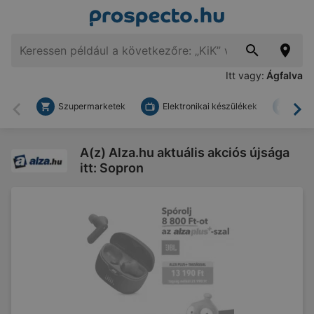
Itt vagy:
Ágfalva
Szupermarketek
Elektronikai készülékek
Bark
Vissza
To
A(z) Alza.hu aktuális akciós újsága
itt: Sopron