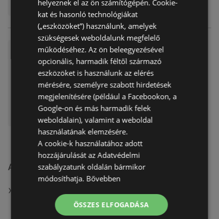
helyeznek el az ön számítógépén. Cookie-
kat és hasonló technológiákat
(„eszközöket”) használunk, amelyek
szükségesek weboldalunk megfelelő
működéséhez. Az ön beleegyezésével
Alza ajánlatunk érvényes 202
6.03.23
opcionális, harmadik féltől származó
eszközöket is használunk az elérés
Akciós újság
már nem érvényes
mérésére, személyre szabott hirdetések
Lejárat dátuma:
2026.03.23
megjelenítésére (például a Facebookon, a
Google-on és más harmadik felek
weboldalain), valamint a weboldal
használatának elemzésére.
A cookie-k használatához adott
hozzájárulását az Adatvédelmi
szabályzatunk oldalán bármikor
A(z) Alza.hu üzletei itt: Sopron
módosíthatja.
Bővebben
MUTASSA A(Z) ALZA.HU ÖSSZES ÜZLETÉT
ÖSSZES ELFOGADÁSA