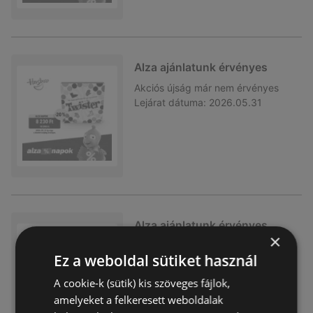
Alza ajánlatunk érvényes
Akciós újság
már nem érvényes
Lejárat dátuma:
2026.05.31
Alza ajánlatunk érvényes
×
Akciós újság
már nem érvényes
Ez a weboldal sütiket használ
Lejárat dátuma:
2026.04.27
A cookie-k (sütik) kis szöveges fájlok,
amelyeket a felkeresett weboldalak