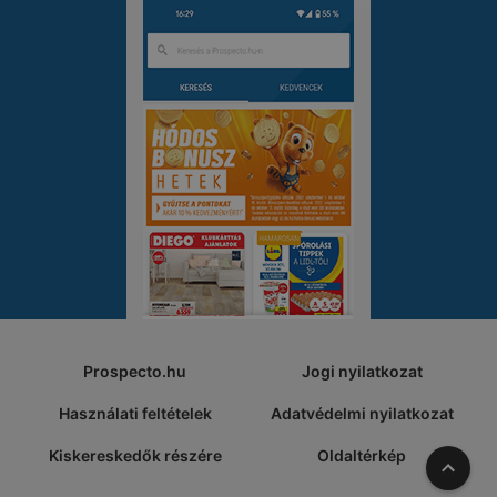
Prospecto.hu
Jogi nyilatkozat
Használati feltételek
Adatvédelmi nyilatkozat
Kiskereskedők részére
Oldaltérkép
A tete