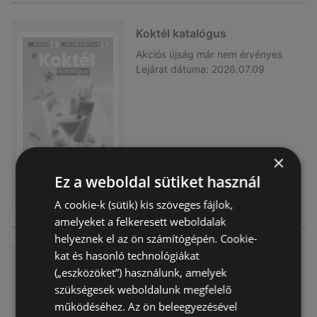
Koktél katalógus
Akciós újság
már nem érvényes
Lejárat dátuma:
2026.07.09
×
Ez a weboldal sütiket használ
A cookie-k (sütik) kis szöveges fájlok,
amelyeket a felkeresett weboldalak
helyeznek el az ön számítógépén. Cookie-
kat és hasonló technológiákat
Grill katalógus
(„eszközöket”) használunk, amelyek
Akciós újság
már nem érvényes
szükségesek weboldalunk megfelelő
Lejárat dátuma:
2026.07.09
működéséhez. Az ön beleegyezésével