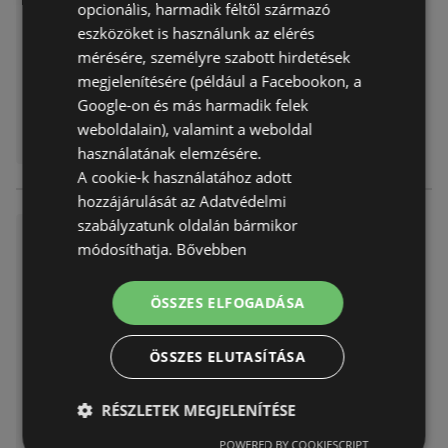
opcionális, harmadik féltől származó
eszközöket is használunk az elérés
mérésére, személyre szabott hirdetések
megjelenítésére (például a Facebookon, a
Google-on és más harmadik felek
weboldalain), valamint a weboldal
használatának elemzésére.
A cookie-k használatához adott
hozzájárulását az Adatvédelmi
szabályzatunk oldalán bármikor
Jégkrém katalógus
módosíthatja.
Bővebben
Akciós újság
már nem érvényes
Lejárat dátuma:
2026.07.09
ÖSSZES ELFOGADÁSA
ÖSSZES ELUTASÍTÁSA
RÉSZLETEK MEGJELENÍTÉSE
POWERED BY COOKIESCRIPT