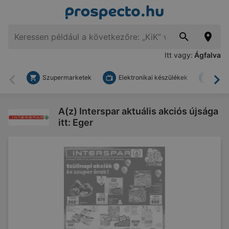
Itt vagy:
Ágfalva
Szupermarketek
Elektronikai készülékek
Bark
Vissza
To
A(z) Interspar aktuális akciós újsága
itt: Eger