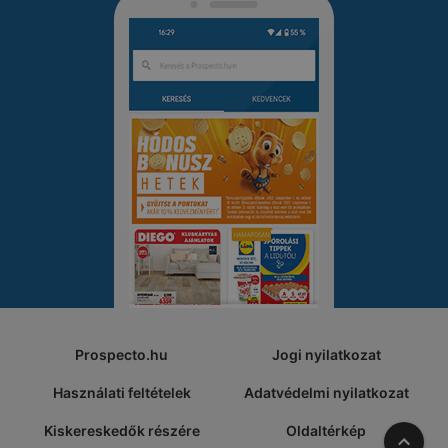
Prospecto.hu
Jogi nyilatkozat
Használati feltételek
Adatvédelmi nyilatkozat
Kiskereskedők részére
Oldaltérkép
A tete