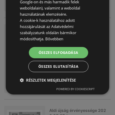
Google-on és más harmadik felek
weboldalain), valamint a weboldal
használatának elemzésére.
A cookie-k használatához adott
hozzájárulását az Adatvédelmi
Aldi újság érvényessége 202
szabályzatunk oldalán bármikor
6.05.31-ig
módosíthatja.
Bővebben
Akciós újság
már nem érvényes
Lejárat dátuma:
2026.06.03
ÖSSZES ELFOGADÁSA
Távolság:
4,51 km
ÖSSZES ELUTASÍTÁSA
RÉSZLETEK MEGJELENÍTÉSE
POWERED BY COOKIESCRIPT
Aldi újság érvényessége 202