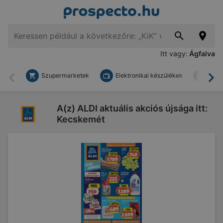
Itt vagy:
Ágfalva
Szupermarketek
Elektronikai készülékek
Bark
Vissza
To
A(z) ALDI aktuális akciós újsága itt:
Kecskemét