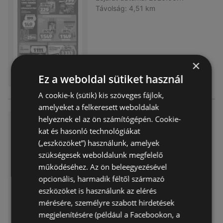
Távolság:
4,51 km
×
Ez a weboldal sütiket használ
A cookie-k (sütik) kis szöveges fájlok,
amelyeket a felkeresett weboldalak
helyeznek el az ön számítógépén. Cookie-
Aldi újság érvényessége 202
kat és hasonló technológiákat
6.06.10-ig
(„eszközöket”) használunk, amelyek
Akciós újság
már nem érvényes
szükségesek weboldalunk megfelelő
Lejárat dátuma:
2026.06.10
működéséhez. Az ön beleegyezésével
Távolság:
4,51 km
opcionális, harmadik féltől származó
eszközöket is használunk az elérés
mérésére, személyre szabott hirdetések
megjelenítésére (például a Facebookon, a