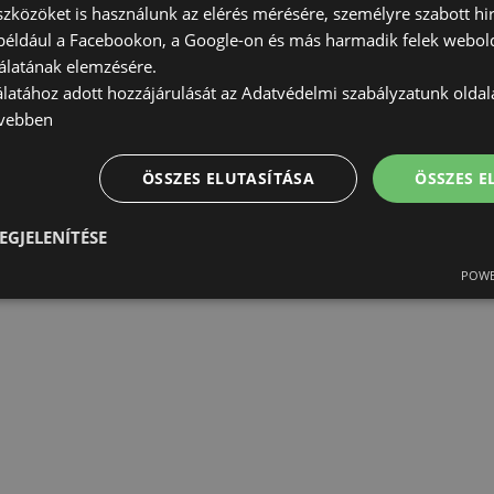
szközöket is használunk az elérés mérésére, személyre szabott hi
(például a Facebookon, a Google-on és más harmadik felek webold
álatának elemzésére.
álatához adott hozzájárulását az Adatvédelmi szabályzatunk olda
vebben
ÖSSZES ELUTASÍTÁSA
ÖSSZES 
EGJELENÍTÉSE
POWE