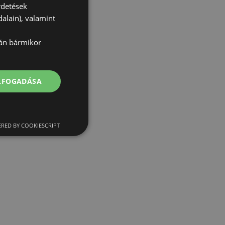
rdetések
alain), valamint
lán bármikor
ELFOGADÁSA
RED BY COOKIESCRIPT