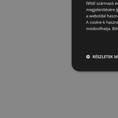
féltől származó e
megjelenítésére 
a weboldal haszn
A cookie-k haszn
módosíthatja.
Bő
RÉSZLETEK M