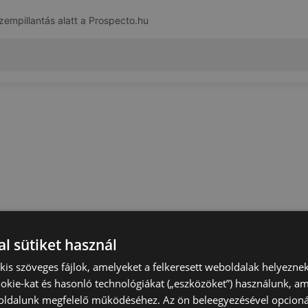
zempillantás alatt a
Prospecto.hu
l sütiket használ
) kis szöveges fájlok, amelyeket a felkeresett weboldalak helyeznek
okie-kat és hasonló technológiákat („eszközöket”) használunk, a
ldalunk megfelelő működéséhez. Az ön beleegyezésével opcioná