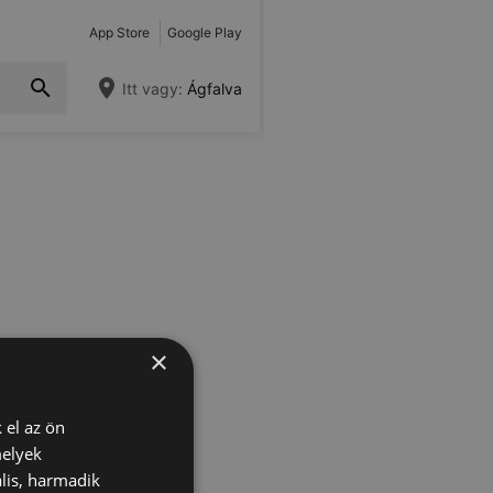
App Store
Google Play
Itt vagy:
Ágfalva
×
 el az ön
melyek
lis, harmadik