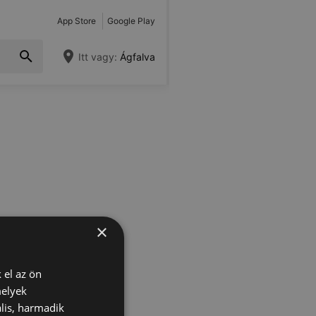
App Store
Google Play
Itt vagy:
Ágfalva
×
 el az ön
melyek
lis, harmadik