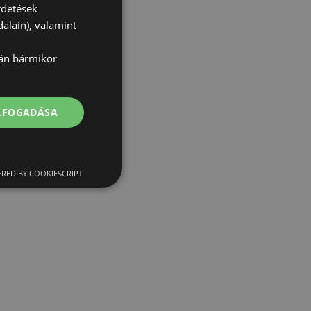
rdetések
alain), valamint
lán bármikor
ELFOGADÁSA
RED BY COOKIESCRIPT