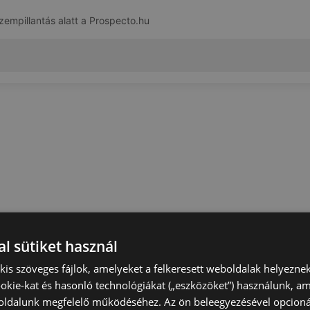
zempillantás alatt a
Prospecto.hu
l sütiket használ
) kis szöveges fájlok, amelyeket a felkeresett weboldalak helyeznek
okie-kat és hasonló technológiákat („eszközöket”) használunk, a
ldalunk megfelelő működéséhez. Az ön beleegyezésével opcioná