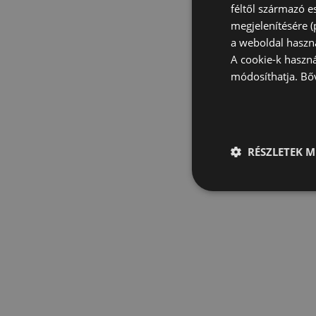
féltől származó e
megjelenítésére 
a weboldal haszn
A cookie-k haszn
módosíthatja.
Bő
RÉSZLETEK M