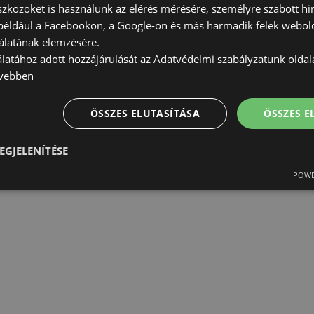
szközöket is használunk az elérés mérésére, személyre szabott hi
(például a Facebookon, a Google-on és más harmadik felek webold
álatának elemzésére.
álatához adott hozzájárulását az Adatvédelmi szabályzatunk olda
vebben
ÖSSZES ELUTASÍTÁSA
ÖSSZES 
EGJELENÍTÉSE
POWE