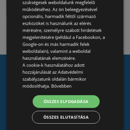
szükségesek weboldalunk megfelelő
működéséhez. Az ön beleegyezésével
opcionális, harmadik féltől származó
eszközöket is használunk az elérés
mérésére, személyre szabott hirdetések
megjelenítésére (például a Facebookon, a
Google-on és más harmadik felek
weboldalain), valamint a weboldal
használatának elemzésére.
A cookie-k használatához adott
Töltse le
Prospecto.hu
nevű
hozzájárulását az Adatvédelmi
alkalmazásunkat:
szabályzatunk oldalán bármikor
módosíthatja.
Bővebben
Üzletek szűrése kategória szerint, és böngészés
a termékek és a akciós újságok között
ÖSSZES ELFOGADÁSA
Tervezze meg vásárlását könyvjelzőink
segítségével
ÖSSZES ELUTASÍTÁSA
Tudja meg, mikor érkeznek új akciós újságok