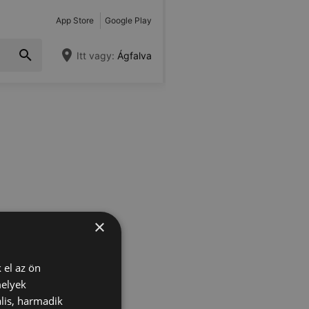
App Store
Google Play
Itt vagy:
Ágfalva
×
 el az ön
melyek
lis, harmadik