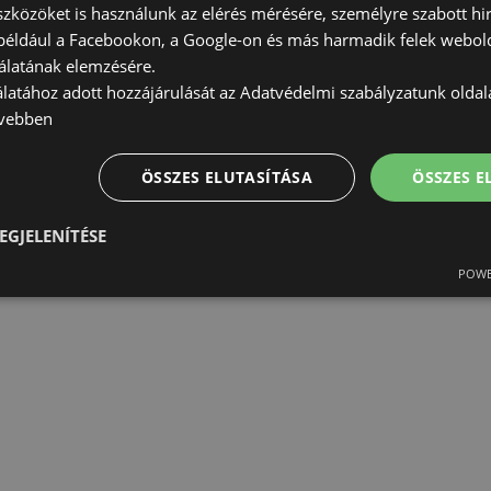
szközöket is használunk az elérés mérésére, személyre szabott hi
(például a Facebookon, a Google-on és más harmadik felek webold
álatának elemzésére.
álatához adott hozzájárulását az Adatvédelmi szabályzatunk olda
vebben
ÖSSZES ELUTASÍTÁSA
ÖSSZES 
EGJELENÍTÉSE
POWE