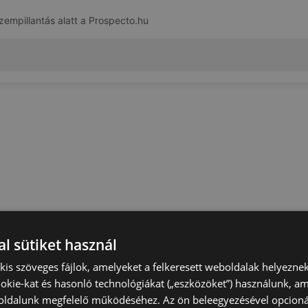
zempillantás alatt a
Prospecto.hu
l sütiket használ
) kis szöveges fájlok, amelyeket a felkeresett weboldalak helyeznek
okie-kat és hasonló technológiákat („eszközöket”) használunk, a
ldalunk megfelelő működéséhez. Az ön beleegyezésével opcioná