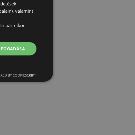
rdetések
alain), valamint
lán bármikor
ELFOGADÁSA
RED BY COOKIESCRIPT