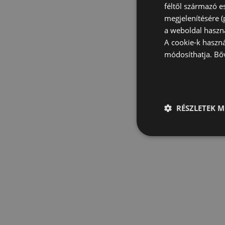
féltől származó e
megjelenítésére 
a weboldal haszn
A cookie-k haszn
módosíthatja.
Bő
RÉSZLETEK M