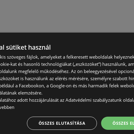
l sütiket használ
) kis szöveges fájlok, amelyeket a felkeresett weboldalak helyeznek
okie-kat és hasonló technológiákat („eszközöket”) használunk, a
ldalunk megfelelő működéséhez. Az ön beleegyezésével opcioná
szközöket is használunk az elérés mérésére, személyre szabott hi
(például a Facebookon, a Google-on és más harmadik felek webold
álatának elemzésére.
álatához adott hozzájárulását az Adatvédelmi szabályzatunk olda
vebben
ÖSSZES ELUTASÍTÁSA
ÖSSZES 