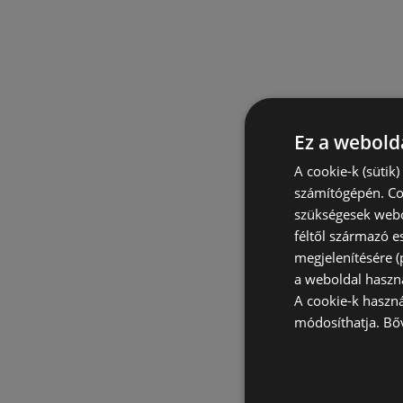
Ez a webolda
A cookie-k (sütik
számítógépén. Co
szükségesek webo
féltől származó e
megjelenítésére 
a weboldal haszn
A cookie-k haszn
módosíthatja.
Bő