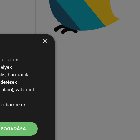
×
 el az ön
melyek
lis, harmadik
rdetések
alain), valamint
lán bármikor
ELFOGADÁSA