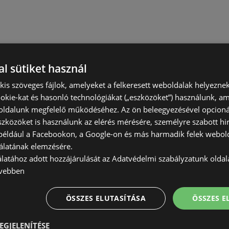
l sütiket használ
) kis szöveges fájlok, amelyeket a felkeresett weboldalak helyeznek
okie-kat és hasonló technológiákat („eszközöket”) használunk, a
ldalunk megfelelő működéséhez. Az ön beleegyezésével opcioná
szközöket is használunk az elérés mérésére, személyre szabott hi
(például a Facebookon, a Google-on és más harmadik felek webold
álatának elemzésére.
álatához adott hozzájárulását az Adatvédelmi szabályzatunk olda
vebben
ÖSSZES ELUTASÍTÁSA
ÖSSZES 
EGJELENÍTÉSE