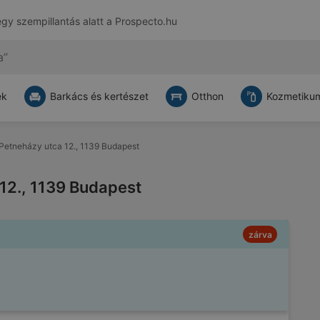
egy szempillantás alatt a
Prospecto.hu
ek
Barkács és kertészet
Otthon
Kozmetikum
: Petneházy utca 12., 1139 Budapest
 12., 1139 Budapest
zárva