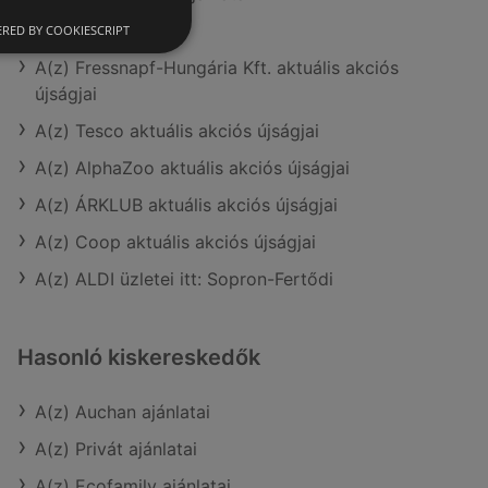
A(z) Lidl ajánlatai
RED BY COOKIESCRIPT
A(z) Fressnapf-Hungária Kft. aktuális akciós
újságjai
A(z) Tesco aktuális akciós újságjai
A(z) AlphaZoo aktuális akciós újságjai
A(z) ÁRKLUB aktuális akciós újságjai
A(z) Coop aktuális akciós újságjai
A(z) ALDI üzletei itt: Sopron-Fertődi
Hasonló kiskereskedők
A(z) Auchan ajánlatai
A(z) Privát ajánlatai
A(z) Ecofamily ajánlatai