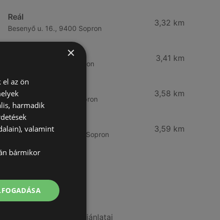
Reál
3,32 km
Besenyő u. 16., 9400 Sopron
×
Reál
3,41 km
Ibolya út 15., 9400 Sopron
 el az ön
CBA
melyek
3,58 km
Bánfalvi u. 14, 9400 Sopron
lis, harmadik
rdetések
Lidl
alain), valamint
3,59 km
Bánfalvi út 12. 12, 9400 Sopron
lán bármikor
További linkek
ELFOGADÁSA
A(z) ALDI ajánlatai
A(z) Family Frost ajánlatai