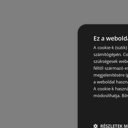
Ez a webolda
A cookie-k (sütik
számítógépén. Co
szükségesek webo
féltől származó e
megjelenítésére 
a weboldal haszn
A cookie-k haszn
módosíthatja.
Bő
RÉSZLETEK M