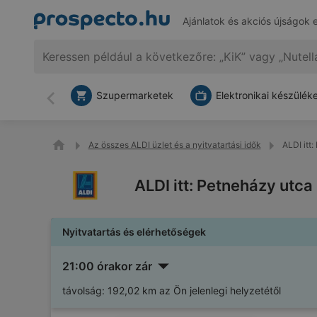
Ajánlatok és akciós újságok 
Szupermarketek
Elektronikai készülék
Vissza
Az összes ALDI üzlet és a nyitvatartási idők
ALDI itt
ALDI itt: Petneházy utca
Nyitvatartás és elérhetőségek
21:00 órakor zár
távolság:
192,02 km az Ön jelenlegi helyzetétől