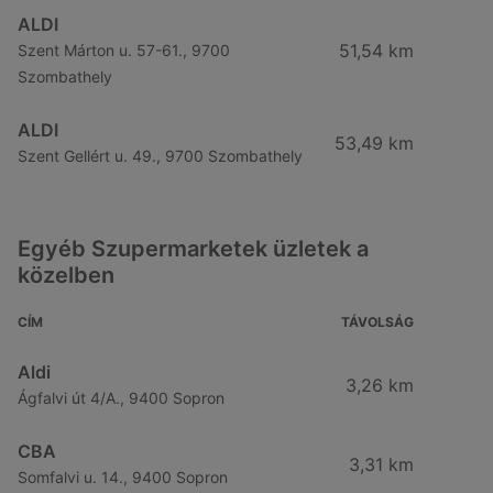
ALDI
51,54 km
Szent Márton u. 57-61., 9700
Szombathely
ALDI
53,49 km
Szent Gellért u. 49., 9700 Szombathely
Egyéb Szupermarketek üzletek a
közelben
CÍM
TÁVOLSÁG
Aldi
3,26 km
Ágfalvi út 4/A., 9400 Sopron
CBA
3,31 km
Somfalvi u. 14., 9400 Sopron