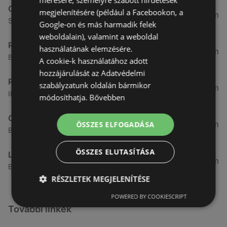
CBA
megjelenítésére (például a Facebookon, a
3,31 km
Somfalvi u. 14., 9400 Sopron
Google-on és más harmadik felek
weboldalain), valamint a weboldal
Reál
használatának elemzésére.
3,32 km
Besenyő u. 16., 9400 Sopron
A cookie-k használatához adott
hozzájárulását az Adatvédelmi
Reál
szabályzatunk oldalán bármikor
3,41 km
Ibolya út 15., 9400 Sopron
módosíthatja.
Bővebben
CBA
3,58 km
ÖSSZES ELFOGADÁSA
Bánfalvi u. 14, 9400 Sopron
ÖSSZES ELUTASÍTÁSA
Lidl
3,59 km
Bánfalvi út 12. 12, 9400 Sopron
RÉSZLETEK MEGJELENÍTÉSE
POWERED BY COOKIESCRIPT
További linkek