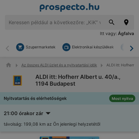
Itt vagy:
Ágfalva
Szupermarketek
Elektronikai készülékek
Bark
Vissza
To
Az összes ALDI üzlet és a nyitvatartási idők
ALDI itt: Hofherr A
ALDI itt: Hofherr Albert u. 40/a.,
1194 Budapest
Nyitvatartás és elérhetőségek
Most nyitva
21:00 órakor zár
távolság:
199,08 km az Ön jelenlegi helyzetétől