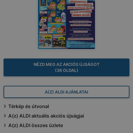
NÉZD MEG AZ AKCIÓS ÚJSÁGOT
(36 OLDAL)
A(Z) ALDI AJÁNLATAI
Térkép és útvonal
A(z) ALDI aktuális akciós újságjai
A(z) ALDI összes üzlete