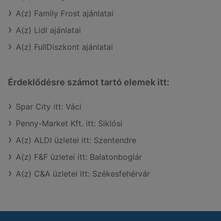
A(z) Family Frost ajánlatai
A(z) Lidl ajánlatai
A(z) FullDiszkont ajánlatai
Érdeklődésre számot tartó elemek itt:
Spar City itt: Váci
Penny-Market Kft. itt: Siklósi
A(z) ALDI üzletei itt: Szentendre
A(z) F&F üzletei itt: Balatonboglár
A(z) C&A üzletei itt: Székesfehérvár