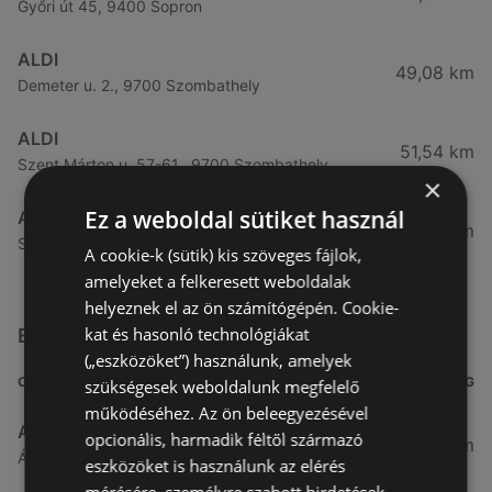
Győri út 45, 9400 Sopron
ALDI
49,08 km
Demeter u. 2., 9700 Szombathely
ALDI
51,54 km
Szent Márton u. 57-61., 9700 Szombathely
×
Ez a weboldal sütiket használ
ALDI
53,49 km
Szent Gellért u. 49., 9700 Szombathely
A cookie-k (sütik) kis szöveges fájlok,
amelyeket a felkeresett weboldalak
helyeznek el az ön számítógépén. Cookie-
kat és hasonló technológiákat
Egyéb Szupermarketek üzletek a közelben
(„eszközöket”) használunk, amelyek
CÍM
TÁVOLSÁG
szükségesek weboldalunk megfelelő
működéséhez. Az ön beleegyezésével
Aldi
opcionális, harmadik féltől származó
3,26 km
Ágfalvi út 4/A., 9400 Sopron
eszközöket is használunk az elérés
mérésére, személyre szabott hirdetések