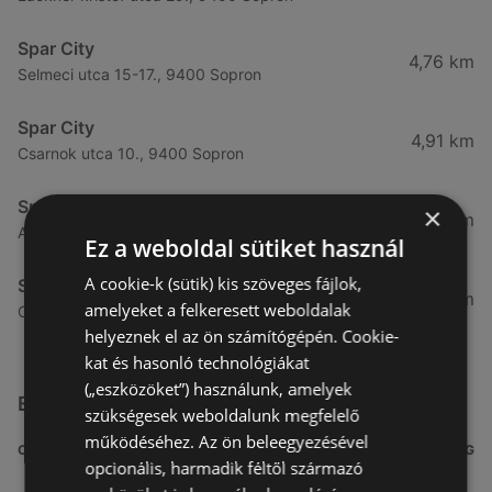
Spar City
4,76 km
Selmeci utca 15-17., 9400 Sopron
Spar City
4,91 km
Csarnok utca 10., 9400 Sopron
Spar City
×
5,31 km
Arany jános utca 16., 9400 Sopron
Ez a weboldal sütiket használ
A cookie-k (sütik) kis szöveges fájlok,
Spar City
5,92 km
amelyeket a felkeresett weboldalak
Csengery utca 93, 9400 Sopron
helyeznek el az ön számítógépén. Cookie-
kat és hasonló technológiákat
(„eszközöket”) használunk, amelyek
Egyéb Szupermarketek üzletek a közelben
szükségesek weboldalunk megfelelő
működéséhez. Az ön beleegyezésével
CÍM
TÁVOLSÁG
opcionális, harmadik féltől származó