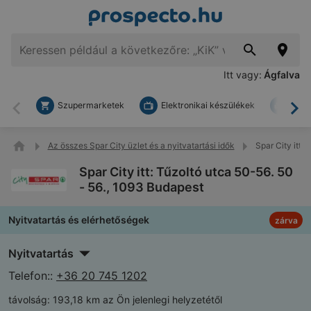
Itt vagy:
Ágfalva
Szupermarketek
Elektronikai készülékek
Bark
Vissza
To
Az összes Spar City üzlet és a nyitvatartási idők
Spar City itt:
Spar City itt: Tűzoltó utca 50-56. 50
- 56., 1093 Budapest
Nyitvatartás és elérhetőségek
zárva
Nyitvatartás
Telefon::
+36 20 745 1202
távolság:
193,18 km az Ön jelenlegi helyzetétől