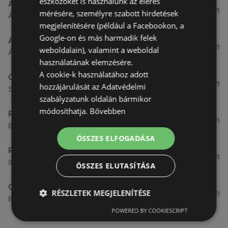
eszközöket is használunk az elérés
Aldi
3,26 km
mérésére, személyre szabott hirdetések
Ágfalvi út 4/A., 9400 Sopron
megjelenítésére (például a Facebookon, a
Google-on és más harmadik felek
ALDI
3,26 km
weboldalain), valamint a weboldal
Ágfalvi út 4/a, 9400 Sopron
használatának elemzésére.
A cookie-k használatához adott
CBA
3,31 km
hozzájárulását az Adatvédelmi
Somfalvi u. 14., 9400 Sopron
szabályzatunk oldalán bármikor
módosíthatja.
Bővebben
Reál
3,32 km
Besenyő u. 16., 9400 Sopron
ÖSSZES ELFOGADÁSA
Reál
3,41 km
Ibolya út 15., 9400 Sopron
ÖSSZES ELUTASÍTÁSA
CBA
RÉSZLETEK MEGJELENÍTÉSE
3,58 km
Bánfalvi u. 14, 9400 Sopron
POWERED BY COOKIESCRIPT