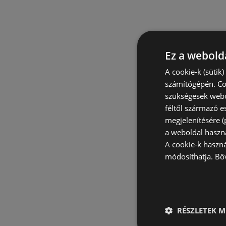
Ez a webolda
A cookie-k (sütik
számítógépén. Co
szükségesek webo
féltől származó e
megjelenítésére 
a weboldal haszn
A cookie-k haszn
módosíthatja.
Bő
RÉSZLETEK M