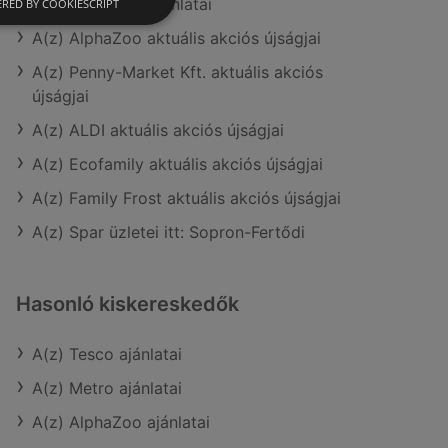
A(z) Müller HU ajánlatai
RED BY COOKIESCRIPT
A(z) AlphaZoo aktuális akciós újságjai
A(z) Penny-Market Kft. aktuális akciós
újságjai
A(z) ALDI aktuális akciós újságjai
A(z) Ecofamily aktuális akciós újságjai
A(z) Family Frost aktuális akciós újságjai
A(z) Spar üzletei itt: Sopron-Fertődi
Hasonló kiskereskedők
A(z) Tesco ajánlatai
A(z) Metro ajánlatai
A(z) AlphaZoo ajánlatai