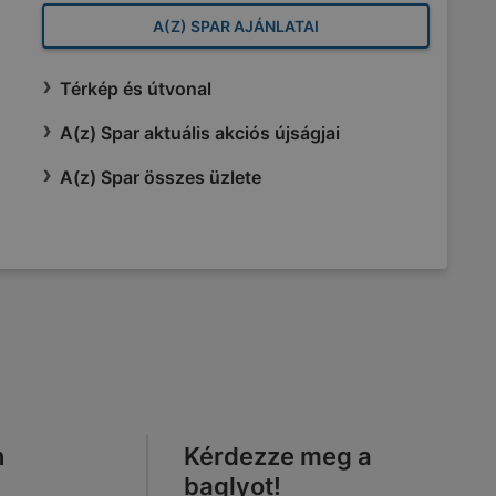
A(Z) SPAR AJÁNLATAI
Térkép és útvonal
A(z) Spar aktuális akciós újságjai
A(z) Spar összes üzlete
n
Kérdezze meg a
baglyot!