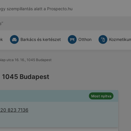
egy szempillantás alatt a
Prospecto.hu
ek
Barkács és kertészet
Otthon
Kozmetikum
 Nap utca 16. 16., 1045 Budapest
6., 1045 Budapest
Most nyitva
 20 823 7136