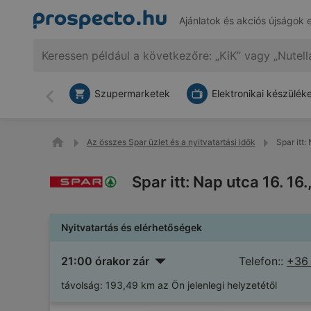
Ajánlatok és akciós újságok 
Szupermarketek
Elektronikai készülék
Vissza
Az összes Spar üzlet és a nyitvatartási idők
Spar itt:
Spar itt: Nap utca 16. 1
Nyitvatartás és elérhetőségek
21:00 órakor zár
Telefon::
+36
távolság:
193,49 km az Ön jelenlegi helyzetétől