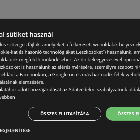
l sütiket használ
) kis szöveges fájlok, amelyeket a felkeresett weboldalak helyeznek
okie-kat és hasonló technológiákat („eszközöket”) használunk, a
ldalunk megfelelő működéséhez. Az ön beleegyezésével opcioná
szközöket is használunk az elérés mérésére, személyre szabott hi
(például a Facebookon, a Google-on és más harmadik felek webold
álatának elemzésére.
álatához adott hozzájárulását az Adatvédelmi szabályzatunk olda
vebben
ÖSSZES ELUTASÍTÁSA
ÖSSZES 
EGJELENÍTÉSE