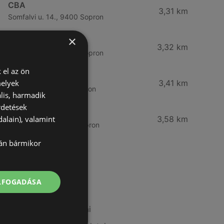
CBA
3,31 km
Somfalvi u. 14., 9400 Sopron
×
Reál
3,32 km
Besenyő u. 16., 9400 Sopron
 el az ön
Reál
melyek
3,41 km
Ibolya út 15., 9400 Sopron
lis, harmadik
rdetések
CBA
alain), valamint
3,58 km
Bánfalvi u. 14, 9400 Sopron
lán bármikor
További linkek
ELFOGADÁSA
A(z) Spar ajánlatai
A(z) Tesco ajánlatai