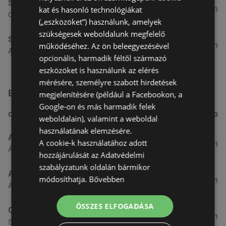
Spar
4,91 km
kat és hasonló technológiákat
Csarnok utca 10., 9400 Sopron
(„eszközöket”) használunk, amelyek
szükségesek weboldalunk megfelelő
Spar
5,31 km
működéséhez. Az ön beleegyezésével
Arany jános utca 16., 9400 Sopron
opcionális, harmadik féltől származó
eszközöket is használunk az elérés
mérésére, személyre szabott hirdetések
Egyéb Szupermarketek üzletek a közelben
megjelenítésére (például a Facebookon, a
Google-on és más harmadik felek
CÍM
TÁVOLSÁG
weboldalain), valamint a weboldal
használatának elemzésére.
Aldi
A cookie-k használatához adott
3,26 km
Ágfalvi út 4/A., 9400 Sopron
hozzájárulását az Adatvédelmi
szabályzatunk oldalán bármikor
ALDI
módosíthatja.
Bővebben
3,26 km
Ágfalvi út 4/a, 9400 Sopron
ÖSSZES ELFOGADÁSA
CBA
3,31 km
Somfalvi u. 14., 9400 Sopron