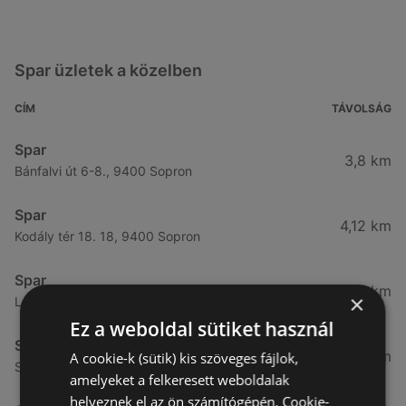
Spar üzletek a közelben
CÍM
TÁVOLSÁG
Spar
3,8 km
Bánfalvi út 6-8., 9400 Sopron
Spar
4,12 km
Kodály tér 18. 18, 9400 Sopron
Spar
4,65 km
×
Lackner kristóf utca 29., 9400 Sopron
Ez a weboldal sütiket használ
Spar
4,76 km
A cookie-k (sütik) kis szöveges fájlok,
Selmeci utca 15-17., 9400 Sopron
amelyeket a felkeresett weboldalak
helyeznek el az ön számítógépén. Cookie-