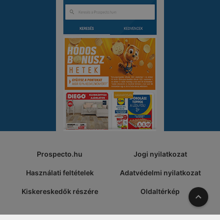
Prospecto.hu
Jogi nyilatkozat
Használati feltételek
Adatvédelmi nyilatkozat
Kiskereskedők részére
Oldaltérkép
A tete