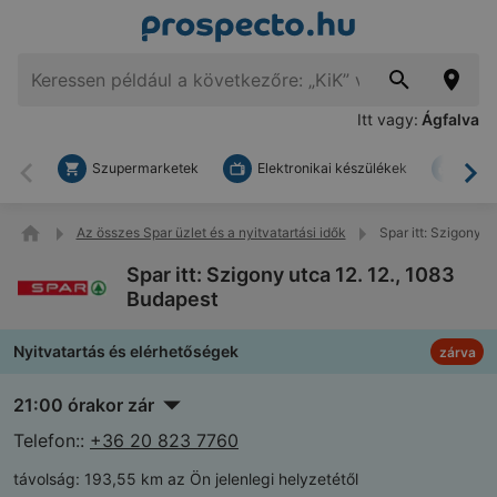
Itt vagy:
Ágfalva
Szupermarketek
Elektronikai készülékek
Bark
Vissza
To
Az összes Spar üzlet és a nyitvatartási idők
Spar itt: Szigony u
Spar itt: Szigony utca 12. 12., 1083
Budapest
Nyitvatartás és elérhetőségek
zárva
21:00 órakor zár
Telefon::
+36 20 823 7760
távolság:
193,55 km az Ön jelenlegi helyzetétől