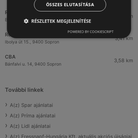
ÖSSZES ELUTASÍTÁSA
Reál
3,32 km
Besenyő u. 16., 9400 Sopron
RÉSZLETEK MEGJELENÍTÉSE
POWERED BY COOKIESCRIPT
Reál
3,41 km
Ibolya út 15., 9400 Sopron
CBA
3,58 km
Bánfalvi u. 14, 9400 Sopron
További linkek
A(z) Spar ajánlatai
A(z) Príma ajánlatai
A(z) Lidl ajánlatai
A(z) Fressnapf-Hungária Kft. aktuális akciós újságjai