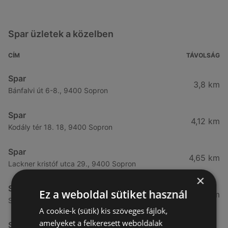
Spar üzletek a közelben
CÍM
TÁVOLSÁG
Spar
3,8 km
Bánfalvi út 6-8., 9400 Sopron
Spar
4,12 km
Kodály tér 18. 18, 9400 Sopron
Spar
4,65 km
Lackner kristóf utca 29., 9400 Sopron
×
Spar
Ez a weboldal sütiket használ
4,76 km
Selmeci utca 15-17., 9400 Sopron
A cookie-k (sütik) kis szöveges fájlok,
amelyeket a felkeresett weboldalak
Spar