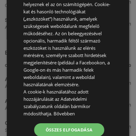
4,91 km
helyeznek el az ön számítógépén. Cookie-
Csarnok utca 10., 9400 Sopron
kat és hasonló technológiákat
(„eszközöket”) használunk, amelyek
Spar
5,31 km
szükségesek weboldalunk megfelelő
Arany jános utca 16., 9400 Sopron
működéséhez. Az ön beleegyezésével
opcionális, harmadik féltől származó
eszközöket is használunk az elérés
Egyéb Szupermarketek üzletek a közelben
mérésére, személyre szabott hirdetések
megjelenítésére (például a Facebookon, a
CÍM
TÁVOLSÁG
Google-on és más harmadik felek
weboldalain), valamint a weboldal
Aldi
3,26 km
használatának elemzésére.
Ágfalvi út 4/A., 9400 Sopron
A cookie-k használatához adott
hozzájárulását az Adatvédelmi
ALDI
3,26 km
szabályzatunk oldalán bármikor
Ágfalvi út 4/a, 9400 Sopron
módosíthatja.
Bővebben
CBA
3,31 km
ÖSSZES ELFOGADÁSA
Somfalvi u. 14., 9400 Sopron