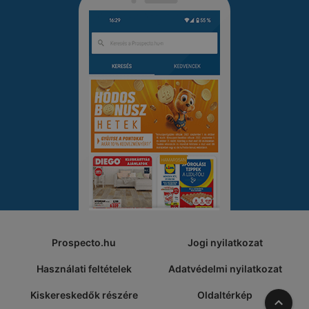
Prospecto.hu
Jogi nyilatkozat
Használati feltételek
Adatvédelmi nyilatkozat
Kiskereskedők részére
Oldaltérkép
A tete