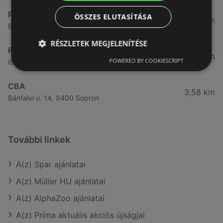
Reál
ÖSSZES ELUTASÍTÁSA
3,32 km
Besenyő u. 16., 9400 Sopron
RÉSZLETEK MEGJELENÍTÉSE
Reál
3,41 km
POWERED BY COOKIESCRIPT
Ibolya út 15., 9400 Sopron
CBA
3,58 km
Bánfalvi u. 14, 9400 Sopron
További linkek
A(z) Spar ajánlatai
A(z) Müller HU ajánlatai
A(z) AlphaZoo ajánlatai
A(z) Príma aktuális akciós újságjai