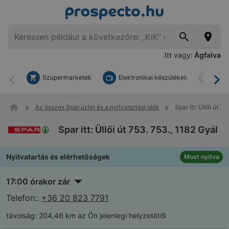
Itt vagy:
Ágfalva
Szupermarketek
Elektronikai készülékek
Bark
Vissza
To
Az összes Spar üzlet és a nyitvatartási idők
Spar itt: Üllői út 7
Spar itt: Üllői út 753. 753., 1182 Gyál
Nyitvatartás és elérhetőségek
Most nyitva
17:00 órakor zár
Telefon::
+36 20 823 7791
távolság:
204,46 km az Ön jelenlegi helyzetétől