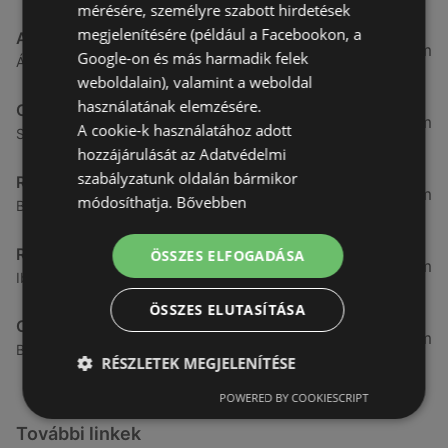
mérésére, személyre szabott hirdetések
megjelenítésére (például a Facebookon, a
ALDI
3,26 km
Google-on és más harmadik felek
Ágfalvi út 4/a, 9400 Sopron
weboldalain), valamint a weboldal
használatának elemzésére.
CBA
3,31 km
A cookie-k használatához adott
Somfalvi u. 14., 9400 Sopron
hozzájárulását az Adatvédelmi
szabályzatunk oldalán bármikor
Reál
3,32 km
módosíthatja.
Bővebben
Besenyő u. 16., 9400 Sopron
Reál
ÖSSZES ELFOGADÁSA
3,41 km
Ibolya út 15., 9400 Sopron
ÖSSZES ELUTASÍTÁSA
CBA
3,58 km
Bánfalvi u. 14, 9400 Sopron
RÉSZLETEK MEGJELENÍTÉSE
POWERED BY COOKIESCRIPT
További linkek