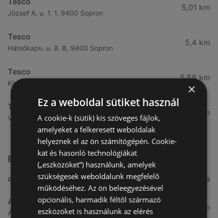
Tesco
5,01 km
József A. u. 1. 1, 9400 Sopron
Tesco
5,4 km
Hátsókapu. u. 8. 8, 9400 Sopron
Tesco
5,58 km
Király J. u. 3. 3, 9400 Sopron
×
Ez a weboldal sütiket használ
Tesco
5,84 km
A cookie-k (sütik) kis szöveges fájlok,
Végfordulat u. 9. 9, 9400 Sopron
amelyeket a felkeresett weboldalak
helyeznek el az ön számítógépén. Cookie-
kat és hasonló technológiákat
Egyéb Szupermarketek üzletek a közelben
(„eszközöket”) használunk, amelyek
szükségesek weboldalunk megfelelő
CÍM
TÁVOLSÁG
működéséhez. Az ön beleegyezésével
opcionális, harmadik féltől származó
Aldi
3,26 km
eszközöket is használunk az elérés
Ágfalvi út 4/A., 9400 Sopron