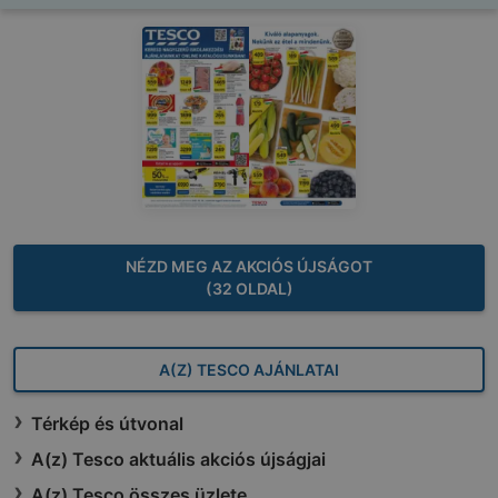
NÉZD MEG AZ AKCIÓS ÚJSÁGOT
(32 OLDAL)
A(Z) TESCO AJÁNLATAI
Térkép és útvonal
A(z) Tesco aktuális akciós újságjai
A(z) Tesco összes üzlete