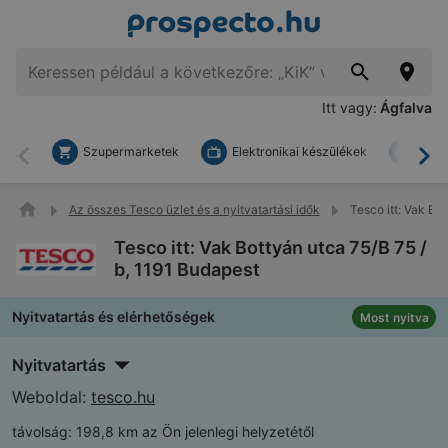
Itt vagy:
Ágfalva
Szupermarketek
Elektronikai készülékek
Bark
Vissza
To
Az összes Tesco üzlet és a nyitvatartási idők
Tesco itt: Vak Bo
Tesco itt: Vak Bottyán utca 75/B 75 /
b, 1191 Budapest
Nyitvatartás és elérhetőségek
Most nyitva
Nyitvatartás
Weboldal:
tesco.hu
távolság:
198,8 km az Ön jelenlegi helyzetétől