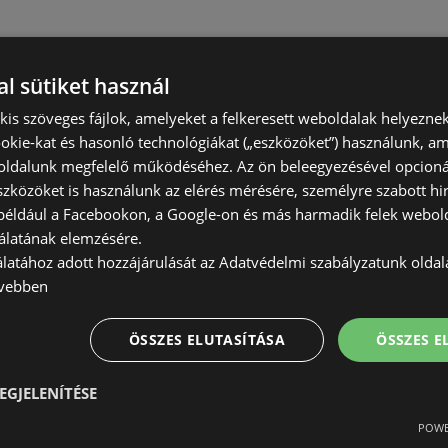
l sütiket használ
) kis szöveges fájlok, amelyeket a felkeresett weboldalak helyeznek
okie-kat és hasonló technológiákat („eszközöket”) használunk, a
ldalunk megfelelő működéséhez. Az ön beleegyezésével opcioná
szközöket is használunk az elérés mérésére, személyre szabott hi
(például a Facebookon, a Google-on és más harmadik felek webold
álatának elemzésére.
álatához adott hozzájárulását az Adatvédelmi szabályzatunk olda
vebben
ÖSSZES ELUTASÍTÁSA
ÖSSZES 
EGJELENÍTÉSE
POWE