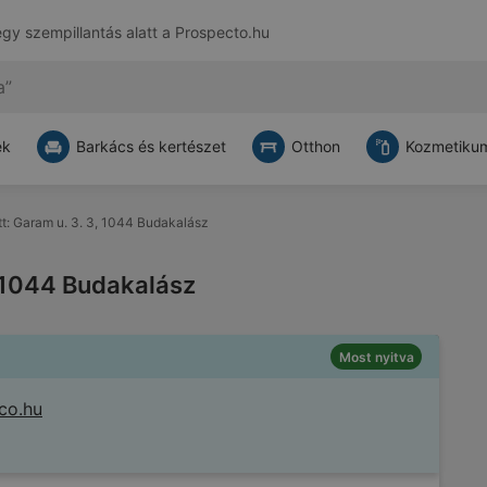
egy szempillantás alatt a
Prospecto.hu
ek
Barkács és kertészet
Otthon
Kozmetikum
tt: Garam u. 3. 3, 1044 Budakalász
, 1044 Budakalász
Most nyitva
co.hu