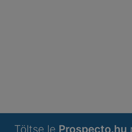
Töltse le
Prospecto.hu