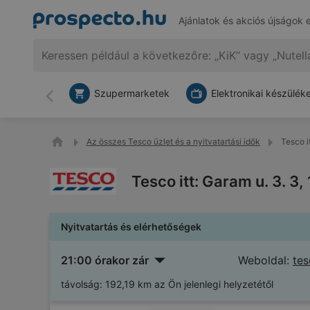
Ajánlatok és akciós újságok 
Szupermarketek
Elektronikai készülék
Vissza
Az összes Tesco üzlet és a nyitvatartási idők
Tesco i
Tesco itt: Garam u. 3. 3
Nyitvatartás és elérhetőségek
21:00 órakor zár
Weboldal:
tes
távolság:
192,19 km az Ön jelenlegi helyzetétől