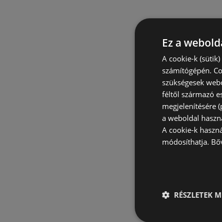
Ez a webolda
A cookie-k (sütik
számítógépén. Co
szükségesek webo
féltől származó e
megjelenítésére 
a weboldal haszn
A cookie-k haszn
módosíthatja.
Bő
RÉSZLETEK M