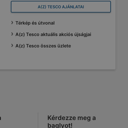
A(Z) TESCO AJÁNLATAI
Térkép és útvonal
A(z) Tesco aktuális akciós újságjai
A(z) Tesco összes üzlete
n
Kérdezze meg a
baglyot!