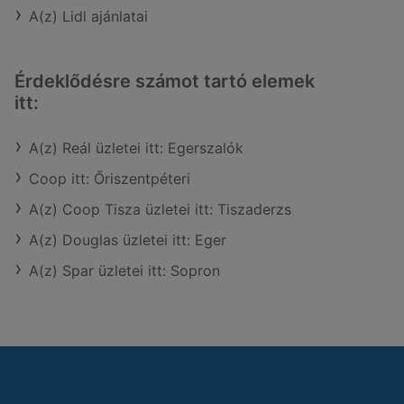
A(z) Lidl ajánlatai
Érdeklődésre számot tartó elemek
itt:
A(z) Reál üzletei itt: Egerszalók
Coop itt: Őriszentpéteri
A(z) Coop Tisza üzletei itt: Tiszaderzs
A(z) Douglas üzletei itt: Eger
A(z) Spar üzletei itt: Sopron