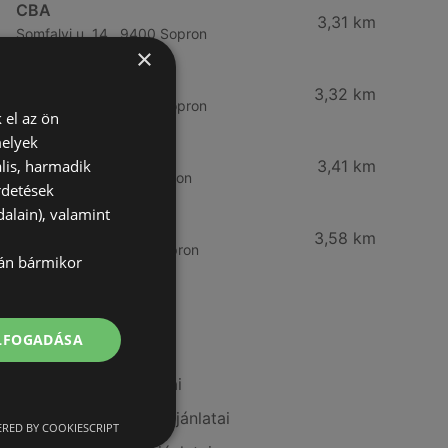
CBA
3,31 km
Somfalvi u. 14., 9400 Sopron
×
Reál
3,32 km
Besenyő u. 16., 9400 Sopron
 el az ön
melyek
Reál
lis, harmadik
3,41 km
Ibolya út 15., 9400 Sopron
rdetések
alain), valamint
CBA
3,58 km
Bánfalvi u. 14, 9400 Sopron
lán bármikor
További linkek
ELFOGADÁSA
A(z) Tesco ajánlatai
A(z) Family Frost ajánlatai
RED BY COOKIESCRIPT