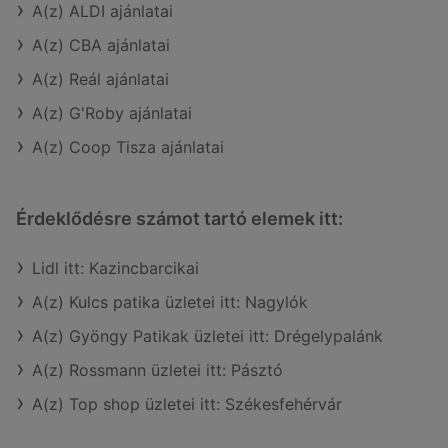
A(z) ALDI ajánlatai
A(z) CBA ajánlatai
A(z) Reál ajánlatai
A(z) G'Roby ajánlatai
A(z) Coop Tisza ajánlatai
Érdeklődésre számot tartó elemek itt:
Lidl itt: Kazincbarcikai
A(z) Kulcs patika üzletei itt: Nagylók
A(z) Gyöngy Patikak üzletei itt: Drégelypalánk
A(z) Rossmann üzletei itt: Pásztó
A(z) Top shop üzletei itt: Székesfehérvár