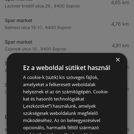
4,65 km
Lackner kristóf utca 29., 9400 Sopron
Spar market
4,76 km
Selmeci utca 15-17., 9400 Sopron
Spar market
4,91 km
Csarnok utca 10., 9400 Sopron
×
Spar market
Ez a weboldal sütiket használ
5,31 km
Arany jános utca 16., 9400 Sopron
A cookie-k (sütik) kis szöveges fájlok,
amelyeket a felkeresett weboldalak
Spar market
5,92 km
helyeznek el az ön számítógépén. Cookie-
Csengery utca 93, 9400 Sopron
kat és hasonló technológiákat
(„eszközöket”) használunk, amelyek
szükségesek weboldalunk megfelelő
Egyéb Szupermarketek üzletek a közelben
működéséhez. Az ön beleegyezésével
opcionális, harmadik féltől származó
CÍM
TÁVOLSÁG