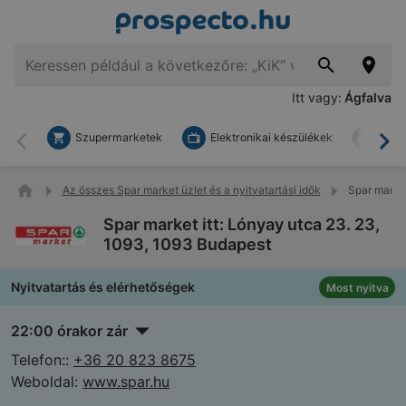
Itt vagy:
Ágfalva
Szupermarketek
Elektronikai készülékek
Bark
Vissza
To
Az összes Spar market üzlet és a nyitvatartási idők
Spar market
Spar market itt: Lónyay utca 23. 23,
1093, 1093 Budapest
Nyitvatartás és elérhetőségek
Most nyitva
22:00 órakor zár
Telefon::
+36 20 823 8675
Weboldal:
www.spar.hu