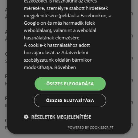
eszközöket is használunk az elérés
mérésére, személyre szabott hirdetések
Aldi
3,26 km
megjelenítésére (például a Facebookon, a
Ágfalvi út 4/A., 9400 Sopron
Google-on és más harmadik felek
weboldalain), valamint a weboldal
ALDI
3,26 km
használatának elemzésére.
Ágfalvi út 4/a, 9400 Sopron
A cookie-k használatához adott
hozzájárulását az Adatvédelmi
CBA
3,31 km
szabályzatunk oldalán bármikor
Somfalvi u. 14., 9400 Sopron
módosíthatja.
Bővebben
Reál
3,32 km
ÖSSZES ELFOGADÁSA
Besenyő u. 16., 9400 Sopron
Reál
ÖSSZES ELUTASÍTÁSA
3,41 km
Ibolya út 15., 9400 Sopron
RÉSZLETEK MEGJELENÍTÉSE
CBA
3,58 km
POWERED BY COOKIESCRIPT
Bánfalvi u. 14, 9400 Sopron